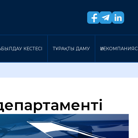
БЫЛДАУ КЕСТЕСI
ТҰРАҚТЫ ДАМУ
ӘУЕКОМПАНИЯ
департаменті