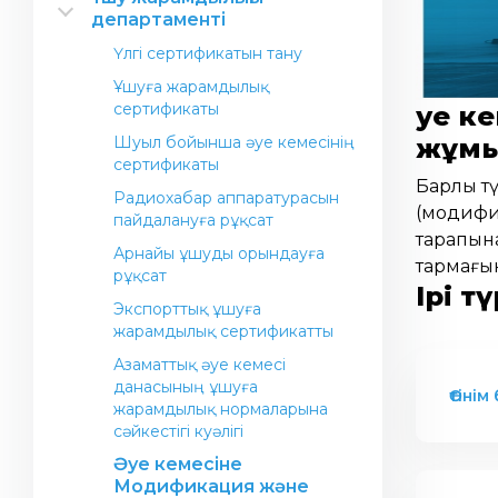
департаменті
Авиациялық жұмыстарды
Департаменттің Жобалары
орындау үшін компания ашу
Үлгі сертификатын тану
Халықаралық стандарттар
Жалпы мақсаттағы авиация
Операциялық орталық
Ұшуға жарамдылық
(коммерциялық емес ұшулар)
сертификаты
Әуе 
Авиакомпания байланыстары
Азаматтық авиациясы қағидалар
жұмы
Шуыл бойынша әуе кемесінің
Әуежай байланыстары
сертификаты
Барлық т
ҚР жолаушыларға қызмет
Радиохабар аппаратурасын
көрсету және олардың
(модифик
пайдалануға рұқсат
құқықтарын сақтау саласындағы
тарапына
нормативтік-құқықтық актілер
Арнайы ұшуды орындауға
тармағын
рұқсат
Азаматтық әуе кемелерінде
Ірі 
қауіпті жүктерді әуе арқылы
Экспорттық ұшуға
тасымалдау
жарамдылық сертификатты
Жолаушыларға арналған
Азаматтық әуе кемесі
ақпарат
данасының ұшуға
Өтінім
жарамдылық нормаларына
сәйкестігі куәлігі
Әуе кемесіне
Модификация және