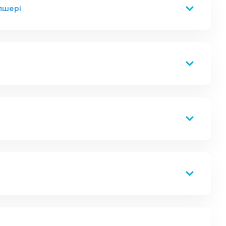
лшері