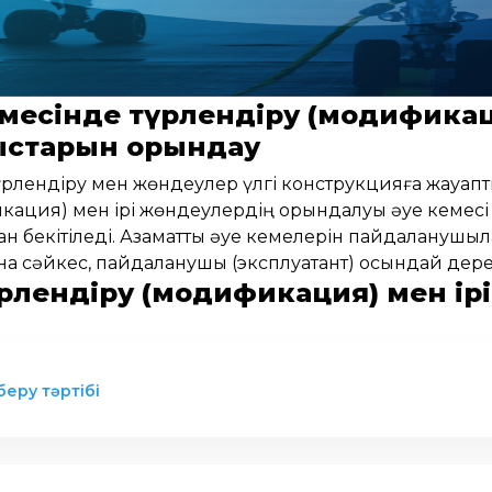
кемесінде түрлендіру (модифика
старын орындау
үрлендіру мен жөндеулер үлгі конструкцияға жауапт
ация) мен ірі жөндеулердің орындалуы әуе кемесі т
н бекітіледі. Азаматтық әуе кемелерін пайдаланушыл
а сәйкес, пайдаланушы (эксплуатант) осындай дерект
түрлендіру (модификация) мен ір
 беру тәртібі