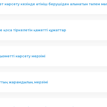
т көрсету кезінде өтініш берушіден алынатын төлем мө
мге қоса тіркелетін қажетті құжаттар
ызметті көрсету мерзімі
ттың жарамдылық мерзімі