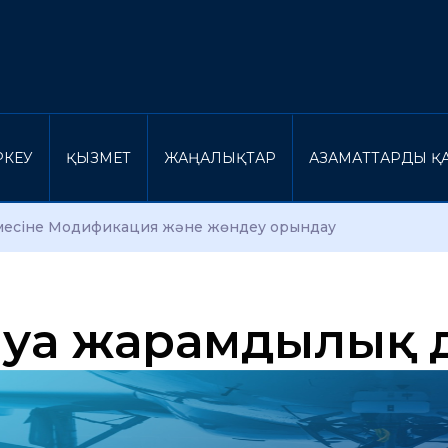
ІРКЕУ
ҚЫЗМЕТ
ЖАҢАЛЫҚТАР
АЗАМАТТАРДЫ ҚА
месіне Модификация және жөндеу орындау
уға жарамдылық 