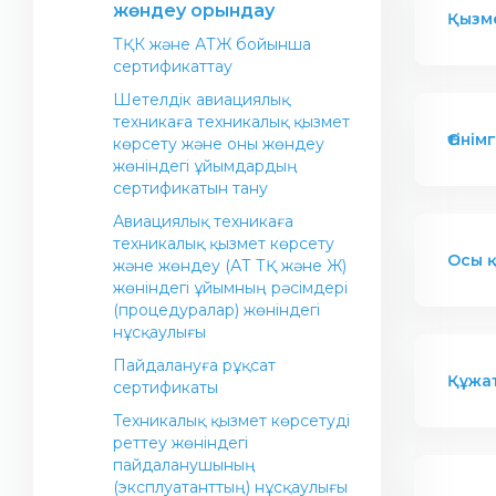
жөндеу орындау
Қызме
ТҚК және АТЖ бойынша
сертификаттау
Шетелдік авиациялық
техникаға техникалық қызмет
Өтіні
көрсету және оны жөндеу
жөніндегі ұйымдардың
сертификатын тану
Авиациялық техникаға
техникалық қызмет көрсету
Осы қ
және жөндеу (АТ ТҚ және Ж)
жөніндегі ұйымның рәсімдері
(процедуралар) жөніндегі
нұсқаулығы
Пайдалануға рұқсат
Құжа
сертификаты
Техникалық қызмет көрсетуді
реттеу жөніндегі
пайдаланушының
(эксплуатанттың) нұсқаулығы