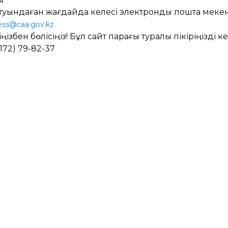
р туындаған жағдайда келесі электрондық пошта ме
ness@caa.gov.kz
іңізбен бөлісіңіз! Бұл сайт парағы туралы пікіріңізді 
7172) 79-82-37