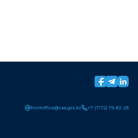
frontoffice@caa.gov.kz
+7 (7172) 79-82-28