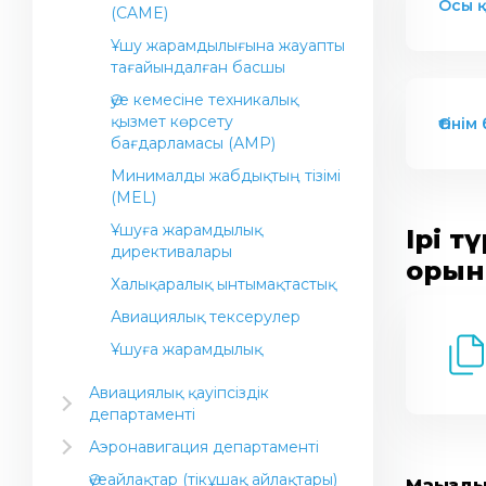
Осы қ
(CAME)
Ұшу жарамдылығына жауапты
тағайындалған басшы
Әуе кемесіне техникалық
қызмет көрсету
Өтіні
бағдарламасы (АМР)
Минималды жабдықтың тізімі
(MEL)
Ұшуға жарамдылық
Ірі 
директивалары
орын
Халықаралық ынтымақтастық
Авиациялық тексерулер
Ұшуға жарамдылық
Авиациялық қауіпсіздік
департаменті
ИКАО (ИКАО еуропалық және
Аэронавигация департаменті
Солтүстік Атлантикалық
Ұшуды метеорологиялық
аймақтық бюросы)
Әуеайлақтар (тікұшақ айлақтары)
Маңызды