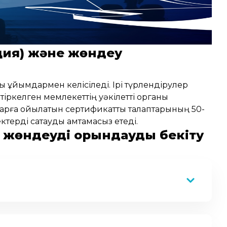
ция) және жөндеу
ы ұйымдармен келісіледі. Ірі түрлендірулер
іркелген мемлекеттің уәкілетті органы
арға қойылатын сертификаттық талаптарының 50-
ерді сақтауды қамтамасыз етеді.
і жөндеуді орындауды бекіту