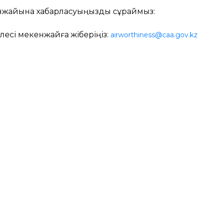
кенжайына хабарласуыңызды сұраймыз:
келесі мекенжайға жіберіңіз:
airworthiness@caa.gov.kz