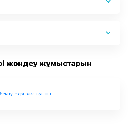
ірі жөндеу жұмыстарын
екітуге арналған өтініш