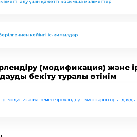
ызметті алу үшін қажетті қосымша мәліметтер
м берілгеннен кейінгі іс-қимылдар
түрлендіру (модификация) және 
дауды бекіту туралы өтінім
Ірі модификация немесе ірі жөндеу жұмыстарын орындауды б
!