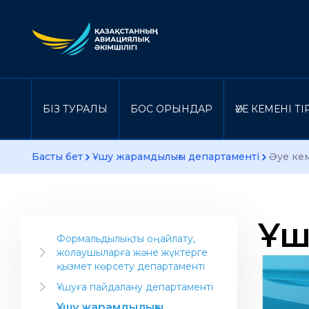
БІЗ ТУРАЛЫ
БОС ОРЫНДАР
ӘУЕ КЕМЕНІ Т
Басты бет
Ұшу жарамдылығы департаменті
Әуе ке
Ұш
Формальдылықты оңайлату,
жолаушыларға және жүктерге
қызмет көрсету департаменті
Салаға арналған ақпарат
Ұшуға пайдалану департаменті
Әуекомпаниясын ашу
Нұсқаулық материал
Ұшу жарамдылығы