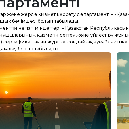
партаменті
тар және жерде қызмет көрсету департаменті – «Қаз
дық бөлімшесі болып табылады.
енттің негізгі міндеттері – Қазақстан Республикасын
нушыларының қызметін реттеу және үйлестіру жұмыс
) сертификаттауын жүргізу, сондай-ақ әуеайлақ (тікұ
дағалау болып табылады.