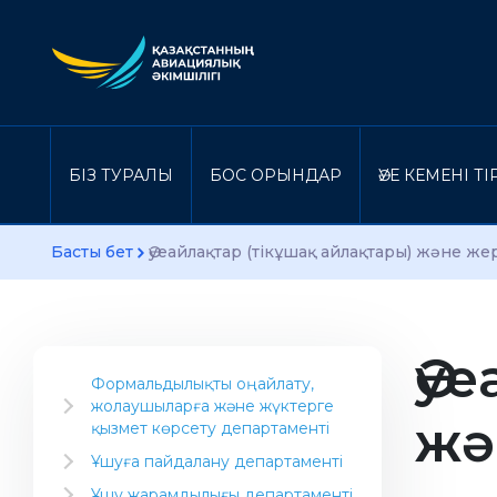
БІЗ ТУРАЛЫ
БОС ОРЫНДАР
ӘУЕ КЕМЕНІ Т
Басты бет
Әуеайлақтар (тікұшақ айлақтары) және же
Әу
Формальдылықты оңайлату,
жолаушыларға және жүктерге
жә
қызмет көрсету департаменті
Салаға арналған ақпарат
Ұшуға пайдалану департаменті
Әуекомпаниясын ашу
Нұсқаулық материал
Ұшу жарамдылығы департаменті