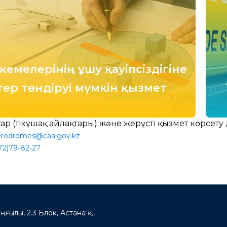
е кемелерінің ұшу қауіпсіздігіне
тер төндіруі мүмкін қызмет
тар (тікұшақ айлақтары) және жерүсті қызмет көрсету
rodromes@caa.gov.kz
72)79-82-27
ңғылы, 2.3 Блок, Астана қ.,