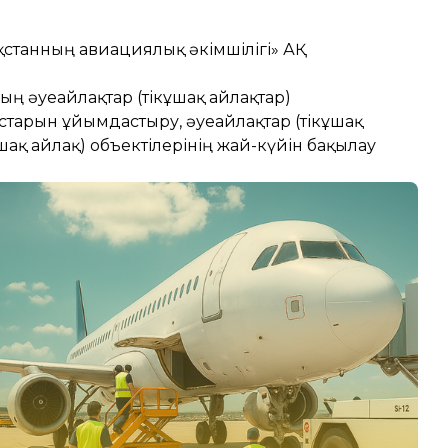
ақстанның авиациялық әкімшілігі» АҚ
ың әуеайлақтар (тікұшақ айлақтар)
тарын ұйымдастыру, әуеайлақтар (тікұшақ
шақ айлақ) объектілерінің жай-күйін бақылау