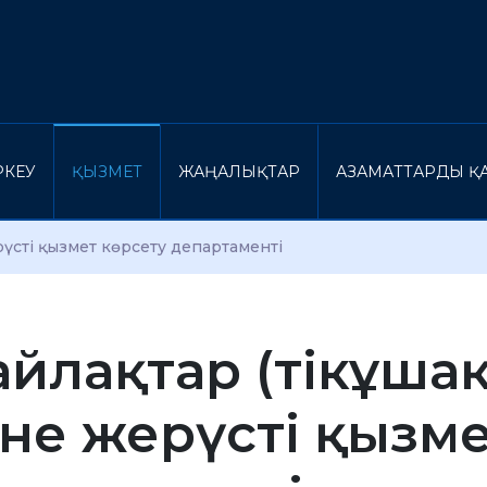
ІРКЕУ
ҚЫЗМЕТ
ЖАҢАЛЫҚТАР
АЗАМАТТАРДЫ ҚА
рүсті қызмет көрсету департаменті
еайлақтар (тікұша
не жерүсті қызме