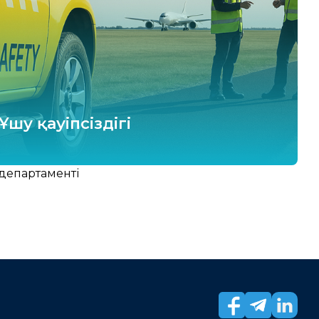
Ұшу қауіпсіздігі
 департаменті