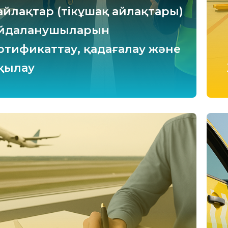
еайлақтар (тікұшақ айлақтары)
йдаланушыларын
ртификаттау, қадағалау және
қылау