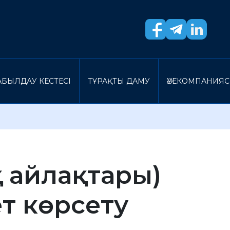
БЫЛДАУ КЕСТЕСI
ТҰРАҚТЫ ДАМУ
ӘУЕКОМПАНИЯ
қ айлақтары)
т көрсету