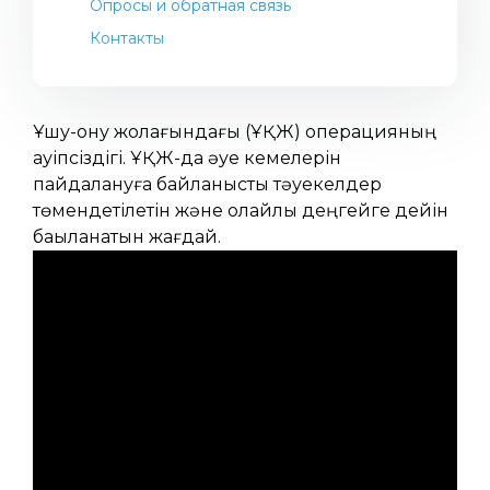
Опросы и обратная связь
Контакты
Ұшу-қону жолағындағы (ҰҚЖ) операцияның
қауіпсіздігі. ҰҚЖ-да әуе кемелерін
пайдалануға байланысты тәуекелдер
төмендетілетін және қолайлы деңгейге дейін
бақыланатын жағдай.