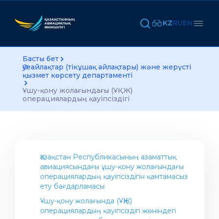
KZ
RU
EN
Басты бет
Әуеайлақтар (тікұшақ айлақтары) және жерүсті
қызмет көрсету департаменті
Ұшу-қону жолағындағы (ҰҚЖ)
операциялардың қауіпсіздігі
Қазақстан Республикасының азаматтық
авиациясындағы ұшу-қону жолағындағы
операциялардың қауіпсіздігін қамтамасыз
ету бағдарламасы
Ұшу-қону жолағында (ҰҚЖ)
операциялардың қауіпсіздігі жөніндегі