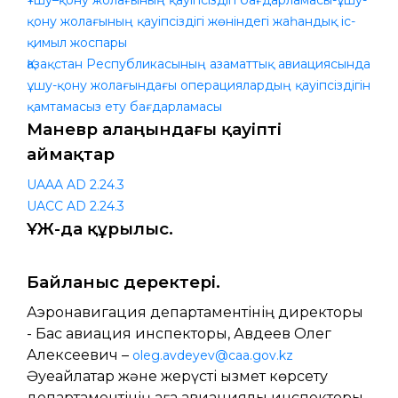
Ұшу–қону жолағының қауіпсіздігі бағдарламасы-ұшу-
қону жолағының қауіпсіздігі жөніндегі жаһандық іс-
қимыл жоспары
Қазақстан Республикасының азаматтық авиациясында
ұшу-қону жолағындағы операциялардың қауіпсіздігін
қамтамасыз ету бағдарламасы
Маневр алаңындағы қауіпті
аймақтар
UAAA AD 2.24.3
UACC AD 2.24.3
ҰҚЖ-да құрылыс.
Байланыс деректері.
Аэронавигация департаментінің директоры
- Бас авиация инспекторы, Авдеев Олег
Алексеевич –
oleg.avdeyev@caa.gov.kz
Әуеайлақтар және жерүсті қызмет көрсету
департаментінің аға авиациялық инспекторы,