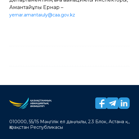
Амантайұлы Ернар –
yernar.amantaiuly@caa.gov.kz
010000, 55/15 Мәңгілік ел даңғылы, 2.3 Блок, Астана қ.,
Қазақстан Республикасы