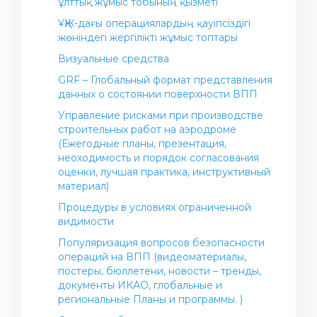
ұлттық жұмыс тобының қызметі
ҰҚЖ-дағы операциялардың қауіпсіздігі
жөніндегі жергілікті жұмыс топтары
Визуальные средства
GRF – Глобальный формат представления
данных о состоянии поверхности ВПП
Управление рисками при производстве
строительных работ на аэродроме
(Ежегодные планы, презентация,
неоходимость и порядок согласования
оценки, лучшая практика, инструктивный
материал)
Процедуры в условиях ограниченной
видимости
Популяризация вопросов безопасности
операций на ВПП (видеоматериалы,
постеры, бюллетени, новости – тренды,
документы ИКАО, глобальные и
региональные Планы и программы. )