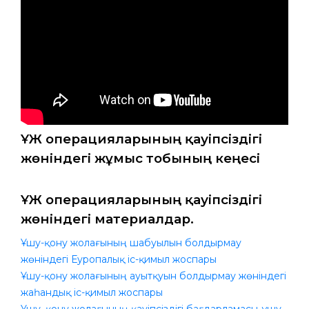
ҰҚЖ операцияларының қауіпсіздігі
жөніндегі жұмыс тобының кеңесі
ҰҚЖ операцияларының қауіпсіздігі
жөніндегі материалдар.
Ұшу-қону жолағының шабуылын болдырмау
жөніндегі Еуропалық іс-қимыл жоспары
Ұшу-қону жолағының ауытқуын болдырмау жөніндегі
жаһандық іс-қимыл жоспары