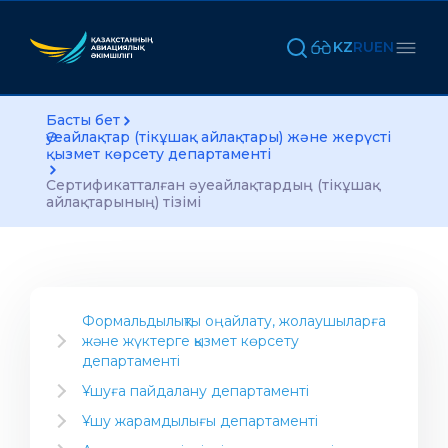
KZ
RU
EN
Басты бет
Әуеайлақтар (тікұшақ айлақтары) және жерүсті
қызмет көрсету департаменті
Сертификатталған әуеайлақтардың (тікұшақ
айлақтарының) тізімі
Формальдылықты оңайлату, жолаушыларға
және жүктерге қызмет көрсету
департаменті
Салаға арналған ақпарат
Ұшуға пайдалану департаменті
Әуекомпаниясын ашу
Нұсқаулық материал
Ұшу жарамдылығы департаменті
Авиациялық жұмыстарды орындау үшін
Үлгі сертификатын тану
Департаменттің Жобалары