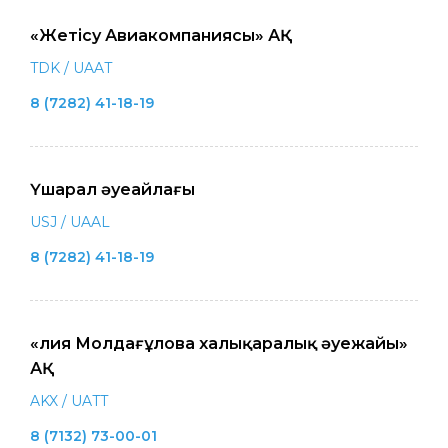
«Жетісу Авиакомпаниясы» АҚ
TDK / UAAT
8 (7282) 41-18-19
Үшарал әуеайлағы
USJ / UAAL
8 (7282) 41-18-19
«Әлия Молдағұлова халықаралық әуежайы»
АҚ
AKX / UATT
8 (7132) 73-00-01