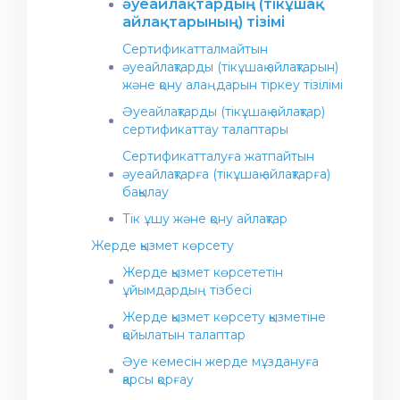
әуеайлақтардың (тікұшақ
көрсету және жөндеу (АТ ТҚ және Ж)
Пайдалы сілтемелер
айлақтарының) тізімі
жөніндегі ұйымның рәсімдері
(процедуралар) жөніндегі нұсқаулығы
Сертификатталмайтын
Пайдалануға рұқсат сертификаты
әуеайлақтарды (тікұшақ айлақтарын)
және қону алаңдарын тіркеу тізілімі
Техникалық қызмет көрсетуді реттеу
жөніндегі пайдаланушының
Әуеайлақтарды (тікұшақ айлақтар)
(эксплуатанттың) нұсқаулығы (CAME)
сертификаттау талаптары
Ұшу жарамдылығына жауапты
Сертификатталуға жатпайтын
тағайындалған басшы
әуеайлақтарға (тікұшақ айлақтарға)
бақылау
Әуе кемесіне техникалық қызмет көрсету
бағдарламасы (АМР)
Тік ұшу және қону айлақтар
Минималды жабдықтың тізімі (MEL)
Жерде қызмет көрсету
Ұшуға жарамдылық директивалары
Жерде қызмет көрсететін
ұйымдардың тізбесі
Халықаралық ынтымақтастық
Жерде қызмет көрсету қызметіне
Авиациялық тексерулер
қойылатын талаптар
Ұшуға жарамдылық
Әуе кемесін жерде мұздануға
қарсы қорғау