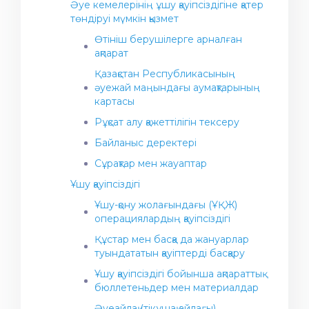
Әуе кемелерінің ұшу қауіпсіздігіне қатер
төндіруі мүмкін қызмет
Өтініш берушілерге арналған
ақпарат
Қазақстан Республикасының
әуежай маңындағы аумақтарының
картасы
Рұқсат алу қажеттілігін тексеру
Байланыс деректері
Сұрақтар мен жауаптар
Ұшу қауіпсіздігі
Ұшу-қону жолағындағы (ҰҚЖ)
операциялардың қауіпсіздігі
Құстар мен басқа да жануарлар
туындататын қауіптерді басқару
Ұшу қауіпсіздігі бойынша ақпараттық
бюллетеньдер мен материалдар
Әуеайлақ (тікұшақ айлағы)