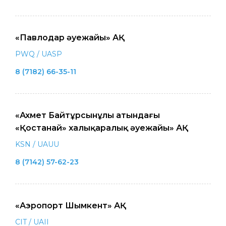
«Павлодар әуежайы» АҚ
PWQ / UASP
8 (7182) 66-35-11
«Ахмет Байтұрсынұлы атындағы
«Қостанай» халықаралық әуежайы» АҚ
KSN / UAUU
8 (7142) 57-62-23
«Аэропорт Шымкент» АҚ
CIT / UAII