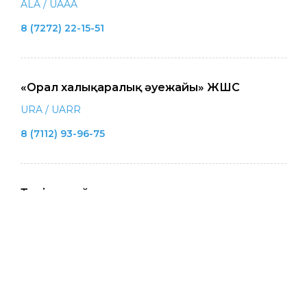
ALA / UAAA
8 (7272) 22-15-51
«Орал халықаралық әуежайы» ЖШС
URA / UARR
8 (7112) 93-96-75
Теңіз әуеайлағы
- / UATZ
8 (777) 078-03-03
«Нұрсұлтан Назарбаев халықаралық