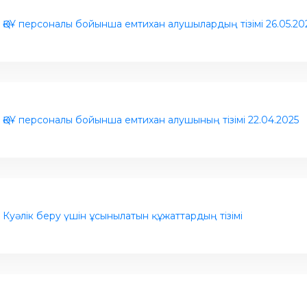
ӘҚҰ персоналы бойынша емтихан алушылардың тізімі 26.05.20
ӘҚҰ персоналы бойынша емтихан алушының тізімі 22.04.2025
Куәлік беру үшін ұсынылатын құжаттардың тізімі