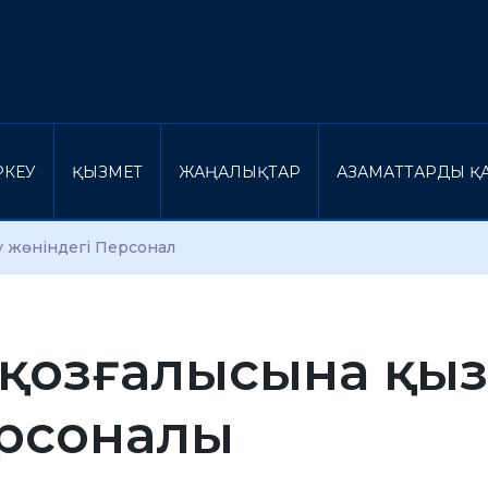
ІРКЕУ
ҚЫЗМЕТ
ЖАҢАЛЫҚТАР
АЗАМАТТАРДЫ ҚА
у жөніндегі Персонал
е қозғалысына қы
рсоналы