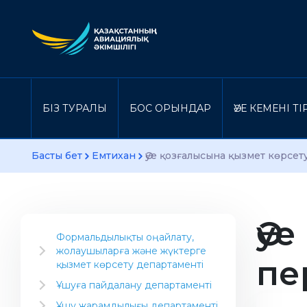
БІЗ ТУРАЛЫ
БОС ОРЫНДАР
ӘУЕ КЕМЕНІ Т
Басты бет
Емтихан
Әуе қозғалысына қызмет көрсет
Әу
Формальдылықты оңайлату,
жолаушыларға және жүктерге
пе
қызмет көрсету департаменті
Салаға арналған ақпарат
Ұшуға пайдалану департаменті
Әуекомпаниясын ашу
Нұсқаулық материал
Ұшу жарамдылығы департаменті