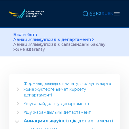
KZ
RU
EN
Басты бет
Авиациялық қауіпсіздік департаменті
Авиациялық қауіпсіздік саласындағы бақылау
және қадағалау
Формальдылықты оңайлату, жолаушыларға
және жүктерге қызмет көрсету
департаменті
Салаға арналған ақпарат
Ұшуға пайдалану департаменті
Әуекомпаниясын ашу
Нұсқаулық материал
Ұшу жарамдылығы департаменті
Авиациялық жұмыстарды орындау үшін
Үлгі сертификатын тану
Департаменттің Жобалары
Авиациялық қауіпсіздік департаменті
компания ашу
Ұшуға жарамдылық сертификаты
Халықаралық стандарттар