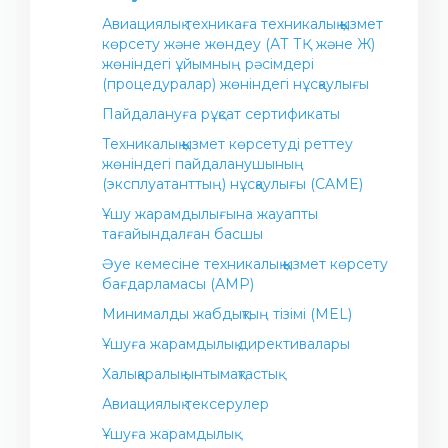
Авиациялық техникаға техникалық қызмет
көрсету және жөндеу (АТ ТҚ және Ж)
жөніндегі ұйымның рәсімдері
(процедуралар) жөніндегі нұсқаулығы
Пайдалануға рұқсат сертификаты
Техникалық қызмет көрсетуді реттеу
жөніндегі пайдаланушының
(эксплуатанттың) нұсқаулығы (CAME)
Ұшу жарамдылығына жауапты
тағайындалған басшы
Әуе кемесіне техникалық қызмет көрсету
бағдарламасы (АМР)
Минималды жабдықтың тізімі (MEL)
Ұшуға жарамдылық директивалары
Халықаралық ынтымақтастық
Авиациялық тексерулер
Ұшуға жарамдылық