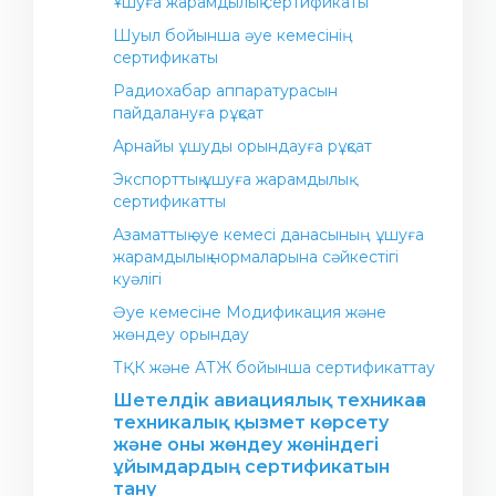
Ұшуға жарамдылық сертификаты
Жалпы мақсаттағы авиация (коммерциялық
Операциялық орталық
емес ұшулар)
Шуыл бойынша әуе кемесінің
Авиакомпания байланыстары
сертификаты
Азаматтық авиациясы қағидалар
Әуежай байланыстары
Радиохабар аппаратурасын
пайдалануға рұқсат
ҚР жолаушыларға қызмет көрсету және
олардың құқықтарын сақтау саласындағы
Арнайы ұшуды орындауға рұқсат
нормативтік-құқықтық актілер
Экспорттық ұшуға жарамдылық
Азаматтық әуе кемелерінде қауіпті жүктерді
сертификатты
әуе арқылы тасымалдау
Азаматтық әуе кемесі данасының ұшуға
Жолаушыларға арналған ақпарат
жарамдылық нормаларына сәйкестігі
куәлігі
Әуе кемесіне Модификация және
жөндеу орындау
ТҚК және АТЖ бойынша сертификаттау
Шетелдік авиациялық техникаға
техникалық қызмет көрсету
және оны жөндеу жөніндегі
ұйымдардың сертификатын
тану