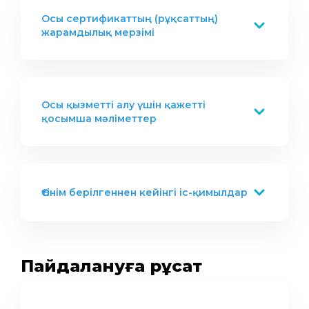
Осы сертификаттың (рұқсаттың)
жарамдылық мерзімі
Осы қызметті алу үшін қажетті
қосымша мәліметтер
Өтінім берілгеннен кейінгі іс-қимылдар
Пайдалануға рұқсат