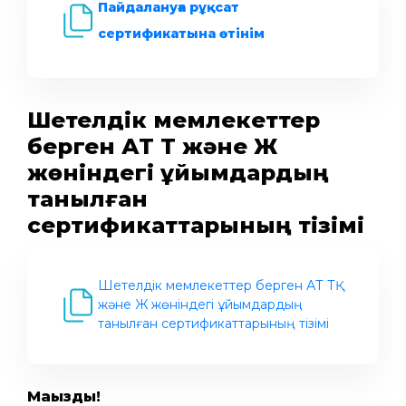
Пайдалануға рұқсат
сертификатына өтінім
Шетелдік мемлекеттер
берген АТ ТҚ және Ж
жөніндегі ұйымдардың
танылған
сертификаттарының тізімі
Шетелдік мемлекеттер берген АТ ТҚ
және Ж жөніндегі ұйымдардың
танылған сертификаттарының тізімі
Маңызды!