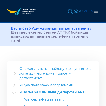
KZ
RU
EN
Басты бет
Ұшу жарамдылығы департаменті
Шет мемлекеттер берген АТ ТҚК бойынша
ұйымдардың танылған сертификаттарының
тізімі
Формальдылықты оңайлату, жолаушыларға
және жүктерге қызмет көрсету
департаменті
Салаға арналған ақпарат
Ұшуға пайдалану департаменті
Әуекомпаниясын ашу
Нұсқаулық материал
Ұшу жарамдылығы департаменті
Авиациялық жұмыстарды орындау үшін
Департаменттің Жобалары
Үлгі сертификатын тану
компания ашу
Халықаралық стандарттар