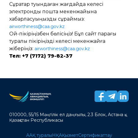
Сұрақтар туындаған жағдайда келесі
электрондық пошта мекенжайына
хабарласуыңызды сұраймыз:
airworthiness@caa.gov.kz
Ой-пікіріңізбен бөлісіңіз! Бұл сайт парағы
туралы пікіріңізді келесі мекенжайға
жіберіңіз:
airworthiness@caa.gov.kz
Тел: +7 (7172) 79-82-37
010000, 55/15 Мәңгілік ел даңғылы, 2.3 Блок, Астана қ.,
Қазақстан Республикасы
ААҚ туралы
НҚА
Қызмет
Сертификаттау