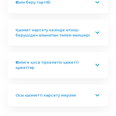
Өтінім беру тәртібі
Қызмет көрсету кезінде өтініш
берушіден алынатын төлем мөлшері
Өтінімге қоса тіркелетін қажетті
құжаттар
Осы қызметті көрсету мерзімі