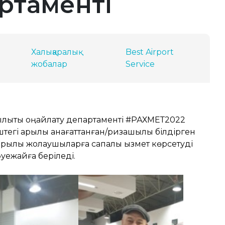
артаменті
Халықаралық
Best Airport
жобалар
Service
лықты оңайлату департаменті #РАХМЕТ2022
тегі арқылы қанағаттанған/ризашылық білдірген
рқылы жолаушыларға сапалы қызмет көрсетуді
уежайға беріледі.