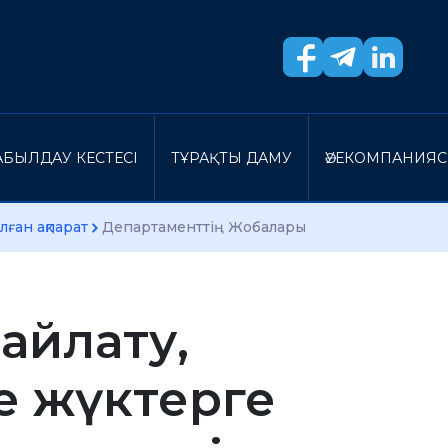
БЫЛДАУ КЕСТЕСI
ТҰРАҚТЫ ДАМУ
ӘУЕКОМПАНИЯ
лған ақпарат
Департаменттің Жобалары
айлату,
 жүктерге