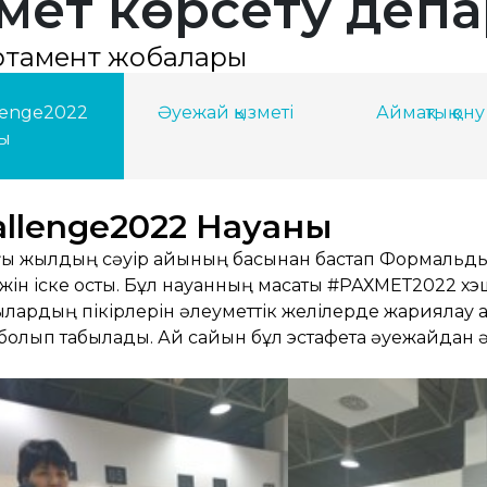
змет көрсету деп
ртамент жобалары
lenge2022
Әуежай қызметі
Аймақтық қону
ны
llenge2022 Науқаны
ы жылдың сәуір айының басынан бастап Формальды
ін іске қосты. Бұл науқанның мақсаты #РАХМЕТ2022 хэш
ардың пікірлерін әлеуметтік желілерде жариялау а
болып табылады. Ай сайын бұл эстафета әуежайдан ә