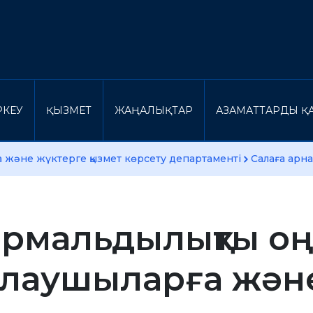
ІРКЕУ
ҚЫЗМЕТ
ЖАҢАЛЫҚТАР
АЗАМАТТАРДЫ ҚА
 және жүктерге қызмет көрсету департаменті
Салаға арна
рмальдылықты оң
лаушыларға және