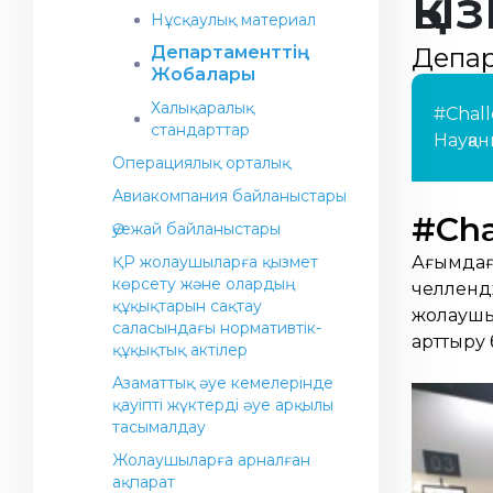
қы
Нұсқаулық материал
Департаменттің
Депа
Жобалары
Халықаралық
#Chal
стандарттар
Науқа
Операциялық орталық
Авиакомпания байланыстары
#Cha
Әуежай байланыстары
ҚР жолаушыларға қызмет
Ағымдағ
көрсету және олардың
челлендж
құқықтарын сақтау
жолаушыл
саласындағы нормативтік-
арттыру 
құқықтық актілер
Азаматтық әуе кемелерінде
қауіпті жүктерді әуе арқылы
тасымалдау
Жолаушыларға арналған
ақпарат