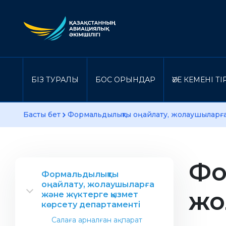
БІЗ ТУРАЛЫ
БОС ОРЫНДАР
ӘУЕ КЕМЕНІ Т
Басты бет
Формальдылықты оңайлату, жолаушыларға
Фо
Формальдылықты
оңайлату, жолаушыларға
жо
және жүктерге қызмет
көрсету департаменті
Салаға арналған ақпарат