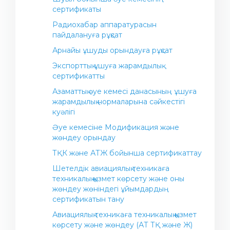
Авиакомпания байланыстары
сертификаты
Азаматтық авиациясы қағидалар
Әуежай байланыстары
Радиохабар аппаратурасын
пайдалануға рұқсат
ҚР жолаушыларға қызмет көрсету және
олардың құқықтарын сақтау саласындағы
Арнайы ұшуды орындауға рұқсат
нормативтік-құқықтық актілер
Экспорттық ұшуға жарамдылық
Азаматтық әуе кемелерінде қауіпті жүктерді
сертификатты
әуе арқылы тасымалдау
Азаматтық әуе кемесі данасының ұшуға
Жолаушыларға арналған ақпарат
жарамдылық нормаларына сәйкестігі
куәлігі
Әуе кемесіне Модификация және
жөндеу орындау
ТҚК және АТЖ бойынша сертификаттау
Шетелдік авиациялық техникаға
техникалық қызмет көрсету және оны
жөндеу жөніндегі ұйымдардың
сертификатын тану
Авиациялық техникаға техникалық қызмет
көрсету және жөндеу (АТ ТҚ және Ж)