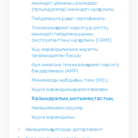
жөніндегі ұйымның рәсімдері
(процедуралар) жөніндегі нұсқаулығы
Пайдалануға рұқсат сертификаты
Техникалық қызмет көрсетуді реттеу
жөніндегі пайдаланушының
(эксплуатанттың) нұсқаулығы (CAME)
Ұшу жарамдылығына жауапты
тағайындалған басшы
Әуе кемесіне техникалық қызмет көрсету
бағдарламасы (АМР)
Минималды жабдықтың тізімі (MEL)
Ұшуға жарамдылық директивалары
Халықаралық ынтымақтастық
Авиациялық тексерулер
Ұшуға жарамдылық
Авиациялық қауіпсіздік департаменті
ИКАО (ИКАО еуропалық және Солтүстік