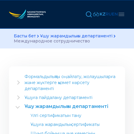
KZ
RU
EN
Басты бет
Ұшу жарамдылығы департаменті
Международное сотрудничество
Формальдылықты оңайлату, жолаушыларға
және жүктерге қызмет көрсету
департаменті
Салаға арналған ақпарат
Ұшуға пайдалану департаменті
Әуекомпаниясын ашу
Нұсқаулық материал
Ұшу жарамдылығы департаменті
Авиациялық жұмыстарды орындау үшін
Департаменттің Жобалары
Үлгі сертификатын тану
компания ашу
Халықаралық стандарттар
Ұшуға жарамдылық сертификаты
Жалпы мақсаттағы авиация (коммерциялық
Операциялық орталық
емес ұшулар)
Шуыл бойынша әуе кемесінің