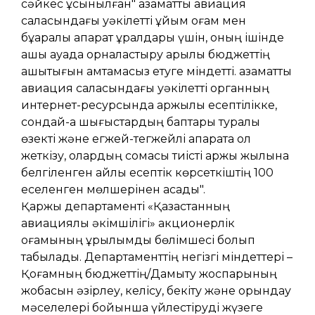
Рұқсат алу қажеттілігін тексеру
сәйкес ұсынылған" азаматтық авиация
саласындағы уәкілетті ұйым қоғам мен
Байланыс деректері
бұқаралық ақпарат құралдары үшін, оның ішінде
Сұрақтар мен жауаптар
ашық ауада орналастыру арқылы бюджеттің
Ұшу қауіпсіздігі
ашықтығын қамтамасыз етуге міндетті. азаматтық
Ұшу-қону жолағындағы (ҰҚЖ)
авиация саласындағы уәкілетті органның
операциялардың қауіпсіздігі
интернет-ресурсында қаржылық есептілікке,
сондай-ақ шығыстардың баптары туралы
Құстар мен басқа да жануарлар
туындататын қауіптерді басқару
өзекті және егжей-тегжейлі ақпаратқа қол
жеткізу, олардың сомасы тиісті қаржы жылына
Ұшу қауіпсіздігі бойынша ақпараттық
бюллетеньдер мен материалдар
белгіленген айлық есептік көрсеткіштің 100
еселенген мөлшерінен асады".
Әуеайлақ (тікұшақ айлағы)
Қаржы департаменті «Қазақстанның
пайдаланушысының ұшу қауіпсіздігін
басқару жүйесі
авиациялық әкімшілігі» акционерлік
қоғамының құрылымдық бөлімшесі болып
табылады. Департаменттің негізгі міндеттері –
Қоғамның бюджеттің/Дамыту жоспарының
жобасын әзірлеу, келісу, бекіту және орындау
мәселелері бойынша үйлестіруді жүзеге