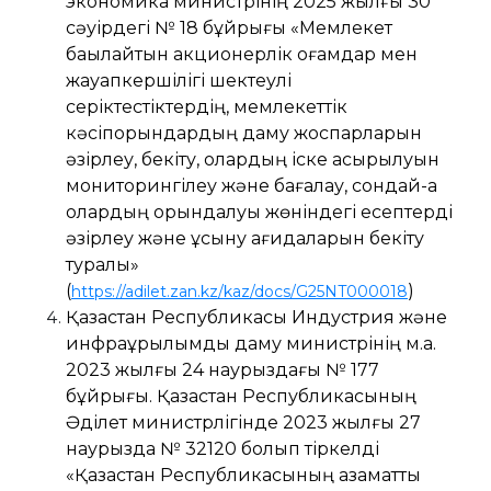
экономика министрінің 2025 жылғы 30
сәуірдегі № 18 бұйрығы «Мемлекет
бақылайтын акционерлік қоғамдар мен
жауапкершілігі шектеулі
серіктестіктердің, мемлекеттік
кәсіпорындардың даму жоспарларын
әзірлеу, бекіту, олардың іске асырылуын
мониторингілеу және бағалау, сондай-ақ
олардың орындалуы жөніндегі есептерді
әзірлеу және ұсыну қағидаларын бекіту
туралы»
(
)
https://adilet.zan.kz/kaz/docs/G25
N
T000018
Қазақстан Республикасы Индустрия және
инфрақұрылымдық даму министрінің м.а.
2023 жылғы 24 наурыздағы № 177
бұйрығы. Қазақстан Республикасының
Әділет министрлігінде 2023 жылғы 27
наурызда № 32120 болып тіркелді
«Қазақстан Республикасының азаматтық