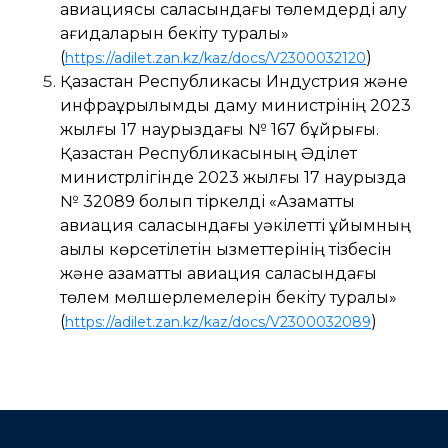
авиациясы саласындағы төлемдерді алу
қағидаларын бекіту туралы»
(
)
https://adilet.zan.kz/kaz/docs/V2300032120
Қазақстан Республикасы Индустрия және
инфрақұрылымдық даму министрінің 2023
жылғы 17 наурыздағы № 167 бұйрығы.
Қазақстан Республикасының Әділет
министрлігінде 2023 жылғы 17 наурызда
№ 32089 болып тіркелді «Азаматтық
авиация саласындағы уәкілетті ұйымның
ақылы көрсетілетін қызметтерінің тізбесін
және азаматтық авиация саласындағы
төлем мөлшерлемелерін бекіту туралы»
(
)
https://adilet.zan.kz/kaz/docs/V2300032089