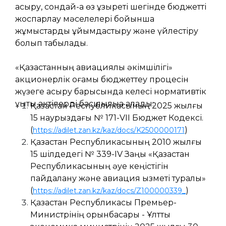
асыру, сондай-ақ өз құзыреті шегінде бюджетті
жоспарлау мәселелері бойынша
жұмыстарды ұйымдастыру және үйлестіру
болып табылады.
«Қазақстанның авиациялық әкімшілігі»
акционерлік қоғамы бюджеттеу процесін
жүзеге асыру барысында келесі нормативтік
құқықтық актілерді басшылыққа алады:
Қазақстан Республикасының 2025 жылғы
15 наурыздағы № 171-VII Бюджет Кодексі.
(
)
https://adilet.zan.kz/kaz/docs/K2500000171
Қазақстан Республикасының 2010 жылғы
15 шілдедегі № 339-IV Заңы «Қазақстан
Республикасының әуе кеңістігін
пайдалану және авиация қызметі туралы»
(
)
https://adilet.zan.kz/kaz/docs/Z100000339_
Қазақстан Республикасы Премьер-
Министрінің орынбасары - Ұлттық