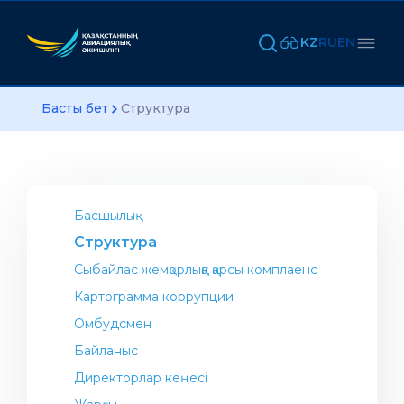
KZ
RU
EN
Басты бет
Структура
Басшылық
Структура
Сыбайлас жемқорлыққа қарсы комплаенс
Картограмма коррупции
Омбудсмен
Байланыс
Директорлар кеңесі