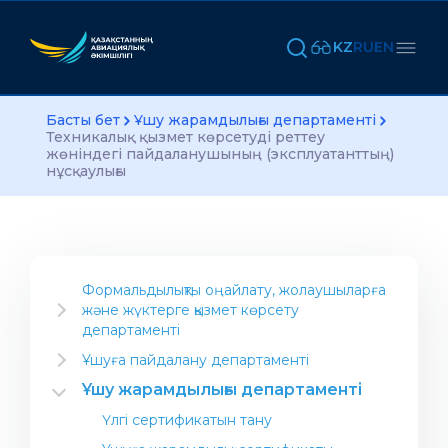
KZ
RU
EN
Басты бет
Ұшу жарамдылығы департаменті
Техникалық қызмет көрсетуді реттеу
жөніндегі пайдаланушының (эксплуатанттың)
нұсқаулығы
Формальдылықты оңайлату, жолаушыларға
және жүктерге қызмет көрсету
департаменті
Салаға арналған ақпарат
Ұшуға пайдалану департаменті
Әуекомпаниясын ашу
Нұсқаулық материал
Ұшу жарамдылығы департаменті
Авиациялық жұмыстарды орындау үшін
Департаменттің Жобалары
Үлгі сертификатын тану
компания ашу
Халықаралық стандарттар