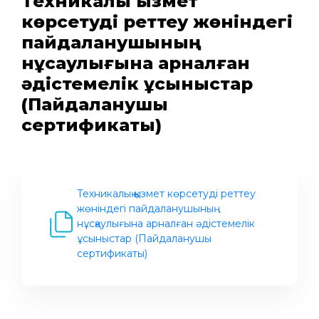
Техникалық қызмет
көрсетуді реттеу жөніндегі
пайдаланушының
нұсқаулығына арналған
әдістемелік ұсыныстар
(Пайдаланушы
сертификаты)
Техникалық қызмет көрсетуді реттеу
жөніндегі пайдаланушының
нұсқаулығына арналған әдістемелік
ұсыныстар (Пайдаланушы
сертификаты)