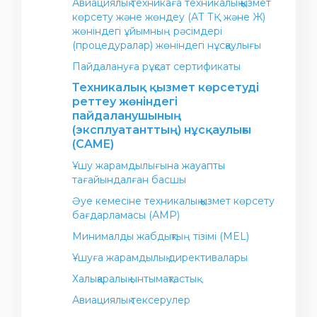
Авиациялық техникаға техникалық қызмет
көрсету және жөндеу (АТ ТҚ және Ж)
жөніндегі ұйымның рәсімдері
(процедуралар) жөніндегі нұсқаулығы
Пайдалануға рұқсат сертификаты
Техникалық қызмет көрсетуді
реттеу жөніндегі
пайдаланушының
(эксплуатанттың) нұсқаулығы
(CAME)
Ұшу жарамдылығына жауапты
тағайындалған басшы
Әуе кемесіне техникалық қызмет көрсету
бағдарламасы (АМР)
Минималды жабдықтың тізімі (MEL)
Ұшуға жарамдылық директивалары
Халықаралық ынтымақтастық
Авиациялық тексерулер