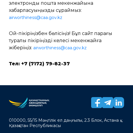
электрондық пошта мекенжайына
хабарласуыңызды сұраймыз:
airworthiness@caa.gov.kz
Ой-пікіріңізбен бөлісіңіз! Бұл сайт парағы
туралы пікіріңізді келесі мекенжайға
жіберіңіз:
airworthiness@caa.gov.kz
Тел: +7 (7172) 79-82-37
010000, 55/15 Мәңгілік ел даңғылы, 2.3 Блок, Астана қ.,
Қазақстан Республикасы