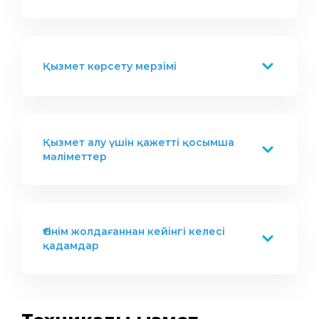
Қызмет көрсету мерзімі
Қызмет алу үшін қажетті қосымша
мәліметтер
Өтінім жолдағаннан кейінгі келесі
қадамдар