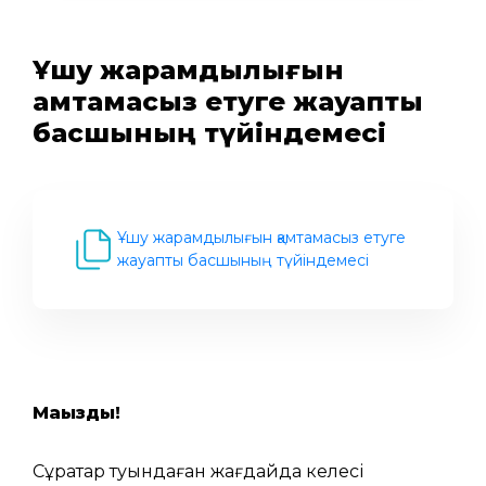
Ұшу жарамдылығын
қамтамасыз етуге жауапты
басшының түйіндемесі
Ұшу жарамдылығын қамтамасыз етуге
жауапты басшының түйіндемесі
Маңызды
!
Сұрақтар туындаған жағдайда келесі