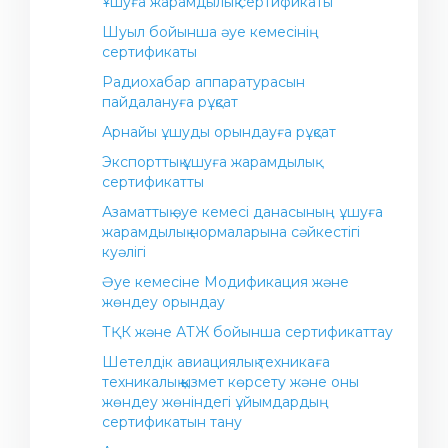
Ұшуға жарамдылық сертификаты
Жалпы мақсаттағы авиация (коммерциялық
Операциялық орталық
емес ұшулар)
Шуыл бойынша әуе кемесінің
Авиакомпания байланыстары
сертификаты
Азаматтық авиациясы қағидалар
Әуежай байланыстары
Радиохабар аппаратурасын
пайдалануға рұқсат
ҚР жолаушыларға қызмет көрсету және
олардың құқықтарын сақтау саласындағы
Арнайы ұшуды орындауға рұқсат
нормативтік-құқықтық актілер
Экспорттық ұшуға жарамдылық
Азаматтық әуе кемелерінде қауіпті жүктерді
сертификатты
әуе арқылы тасымалдау
Азаматтық әуе кемесі данасының ұшуға
Жолаушыларға арналған ақпарат
жарамдылық нормаларына сәйкестігі
куәлігі
Әуе кемесіне Модификация және
жөндеу орындау
ТҚК және АТЖ бойынша сертификаттау
Шетелдік авиациялық техникаға
техникалық қызмет көрсету және оны
жөндеу жөніндегі ұйымдардың
сертификатын тану