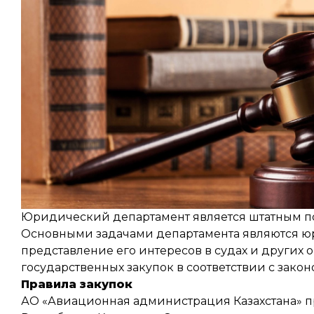
Контакты
Система обязательного представления данн
Вопросы – Ответы
Система добровольного представления данн
Безопасность полетов
Безопасность операции на взлетно-посадоч
Управление опасностями, создаваемыми пт
Информационные бюллетени и материалы п
Система управления безопасностью полетов
Юридический департамент является штатным п
Основными задачами департамента являются ю
представление его интересов в судах и других 
государственных закупок в соответствии с закон
Правила закупок
АО «Авиационная администрация Казахстана» п