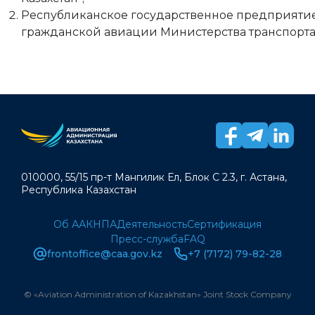
Республиканское государственное предприятие 
гражданской авиации Министерства транспорта 
010000, 55/15 пр-т Мангилик Ел, Блок С 2.3, г. Астана,
Республика Казахстан
Об ААК
НПА
Деятельность
Сертификация
Пресс-служба
FAQ
frontoffice@caa.gov.kz
+7 (7172) 79-82-28
© «Aviation Administration of Kazakhstan» Joint Stock Company