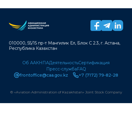
010000, 55/15 пр-т Мангилик Ел, Блок С 2.3, г. Астана,
Республика Казахстан
Об ААК
НПА
Деятельность
Сертификация
Пресс-служба
FAQ
frontoffice@caa.gov.kz
+7 (7172) 79-82-28
© «Aviation Administration of Kazakhstan» Joint Stock Company