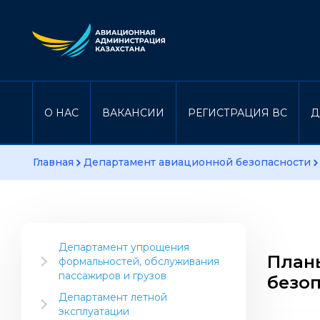
О НАС
ВАКАНСИИ
РЕГИСТРАЦИЯ ВС
Д
Главная
Департамент авиационной безопасности
Департамент упрощения
План
формальностей, обслуживания
пассажиров и грузов
безо
Информация для отрасли
Департамент летной
эксплуатации
Инструктивный материал