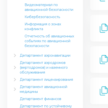
Иностранные организации по
Видеоматериал по
ТОиРАТ
авиационной безопасности
Руководство по процедурам
Кибербезопасность
организации по ТОиРАТ
Информация о зонах
Сертификат допуска к
конфликта
эксплуатации
Отчетность об авиационных
Руководство эксплуатанта по
событиях по авиационной
регулированию технического
безопасности
обслуживания
Департамент аэронавигации
Назначенный руководитель
Метеорологическое
ответственный за поддержание
Департамент аэродромов
обеспечение полетов (МЕТ)
летной годности
(вертодромов) и наземного
Обеспечение
обслуживания
Программа технического
аэронавигационной
Стандарты и рекомендуемая
обслуживания воздушного
Департамент лицензирования
информацией (AIS) и
практика ИКАО
судна
Лицензирование авиационного
Картография (MAP)
Департамент авиационной
Инструктивный материал
персонала
Перечень минимального
медицины
Обслуживание воздушного
оборудования
Сертификация аэродромов
Подготовка авиационного
Авиационные правила –
движения (ATS)
Департамент финансов
(вертодромов)
персонала
медицина
Директивы летной годности
Поисково-спасательное
Департамент по устойчивому