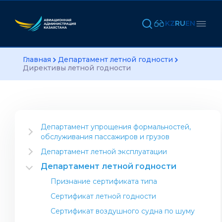
KZ
RU
EN
Главная
Департамент летной годности
Директивы летной годности
Департамент упрощения формальностей,
обслуживания пассажиров и грузов
Информация для отрасли
Департамент летной эксплуатации
Открытие авиакомпании
Инструктивный материал
Департамент летной годности
Открытие компании по выполнению
Проекты Департамента
Признание сертификата типа
авиационных работ
Международные стандарты
Сертификат летной годности
Авиация общего назначения
Операционный центр
(некоммерческие полеты)
Сертификат воздушного судна по шуму
Контакты авиакомпаний