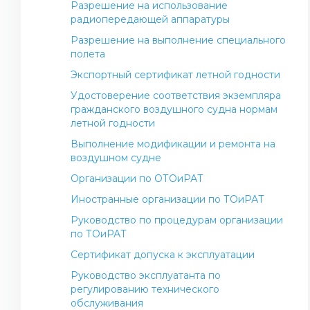
Правила ЛЭ
Разрешение на использование
Контакты аэропортов
радиопередающей аппаратуры
Нормативно-правовые акты в сфере
Разрешение на выполнение специального
обслуживания и соблюдения прав
полета
пассажиров РК
Экспортный сертификат летной годности
Перевозка опасных грузов по воздуху на
Удостоверение соответствия экземпляра
гражданских воздушных судах
гражданского воздушного судна нормам
Информация для пассажиров
летной годности
Выполнение модификации и ремонта на
воздушном судне
Организации по ОТОиРАТ
Иностранные организации по ТОиРАТ
Руководство по процедурам организации
по ТОиРАТ
Сертификат допуска к эксплуатации
Руководство эксплуатанта по
регулированию технического
обслуживания