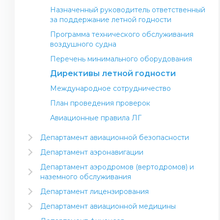
Назначенный руководитель ответственный
за поддержание летной годности
Программа технического обслуживания
воздушного судна
Перечень минимального оборудования
Директивы летной годности
Международное сотрудничество
План проведения проверок
Авиационные правила ЛГ
Департамент авиационной безопасности
ИКАО (Европейское и Североатлантическое
Департамент аэронавигации
региональное бюро ИКАО)
Метеорологическое обеспечение полетов
Департамент аэродромов (вертодромов) и
Контроль и надзор в области авиационной
(МЕТ)
наземного обслуживания
безопасности
Обеспечение аэронавигационной
Стандарты и рекомендуемая практика ИКАО
Департамент лицензирования
Подготовка и переподготовка по
информацией (AIS) и Картография (MAP)
Инструктивный материал
Лицензирование авиационного персонала
авиационной безопасности
Департамент авиационной медицины
Обслуживание воздушного движения (ATS)
Сертификация аэродромов (вертодромов)
Подготовка авиационного персонала
Авиационные правила – медицина