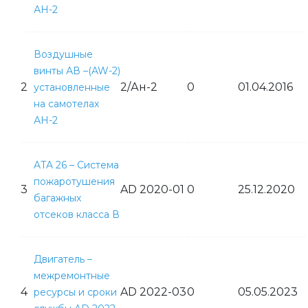
АН-2
Система управления безопасностью
полетов эксплуатанта аэродрома
(вертодрома)
Воздушные
винты АВ –(AW-2)
2
2/Ан-2
0
01.04.2016
установленные
на самотелах
АН-2
ATA 26 – Система
пожаротушения
3
AD 2020-01
0
25.12.2020
багажных
отсеков класса В
Двигатель –
межремонтные
4
AD 2022-03
0
05.05.2023
ресурсы и сроки