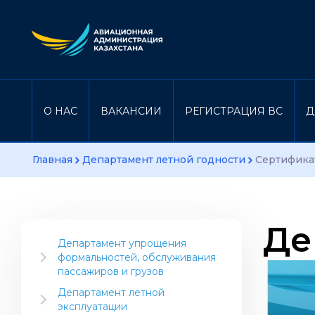
О НАС
ВАКАНСИИ
РЕГИСТРАЦИЯ ВС
Д
Главная
Департамент летной годности
Сертифика
Де
Департамент упрощения
формальностей, обслуживания
пассажиров и грузов
Информация для отрасли
Департамент летной
эксплуатации
Инструктивный материал