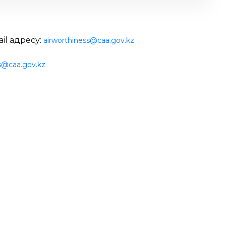
il адресу:
airworthiness@caa.gov.kz
s@caa.gov.kz