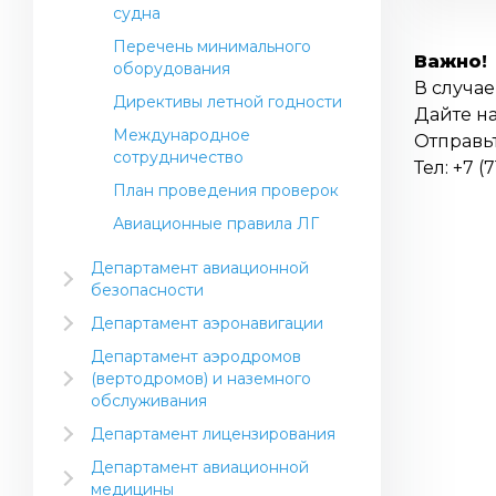
судна
Перечень минимального
Важно!
оборудования
В случа
Директивы летной годности
Дайте на
Международное
Отправьт
сотрудничество
Тел: +7 (
План проведения проверок
Авиационные правила ЛГ
Департамент авиационной
безопасности
ИКАО (Европейское и
Департамент аэронавигации
Североатлантическое
Метеорологическое
региональное бюро ИКАО)
Департамент аэродромов
обеспечение полетов (МЕТ)
(вертодромов) и наземного
Контроль и надзор в области
Обеспечение
обслуживания
авиационной безопасности
аэронавигационной
Стандарты и рекомендуемая
Департамент лицензирования
Подготовка и переподготовка
информацией (AIS) и
практика ИКАО
Лицензирование авиационного
по авиационной безопасности
Картография (MAP)
Департамент авиационной
Инструктивный материал
персонала
медицины