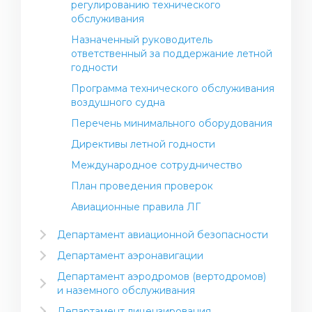
регулированию технического
обслуживания
Назначенный руководитель
ответственный за поддержание летной
годности
Программа технического обслуживания
воздушного судна
Перечень минимального оборудования
Директивы летной годности
Международное сотрудничество
План проведения проверок
Авиационные правила ЛГ
Департамент авиационной безопасности
ИКАО (Европейское и
Департамент аэронавигации
Североатлантическое региональное бюро
Метеорологическое обеспечение
ИКАО)
Департамент аэродромов (вертодромов)
полетов (МЕТ)
и наземного обслуживания
Контроль и надзор в области авиационной
Обеспечение аэронавигационной
Стандарты и рекомендуемая практика
безопасности
Департамент лицензирования