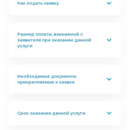
Как подать заявку
посадочной полосе (ВПП)
Управление опасностями,
создаваемыми птицами и иными
животными
Информационные бюллетени и
Размер оплаты, взимаемой с
материалы по БП
заявителя при оказании данной
услуги
Система управления безопасностью
полетов эксплуатанта аэродрома
(вертодрома)
Необходимые документы
прикрепляемые к заявке
Срок оказания данной услуги