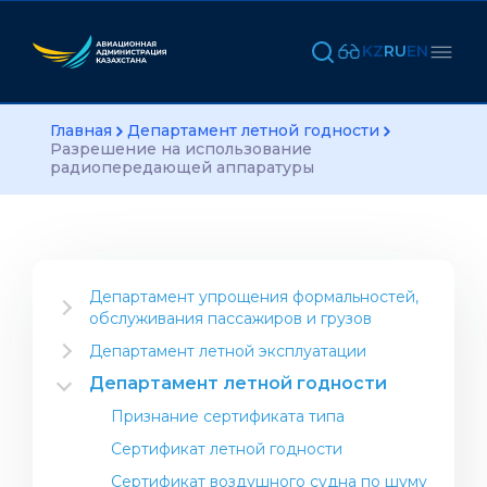
KZ
RU
EN
Главная
Департамент летной годности
Разрешение на использование
радиопередающей аппаратуры
Департамент упрощения формальностей,
обслуживания пассажиров и грузов
Информация для отрасли
Департамент летной эксплуатации
Открытие авиакомпании
Инструктивный материал
Департамент летной годности
Открытие компании по выполнению
Проекты Департамента
Признание сертификата типа
авиационных работ
Международные стандарты
Сертификат летной годности
Авиация общего назначения
Операционный центр
(некоммерческие полеты)
Сертификат воздушного судна по шуму