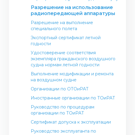
Контакты авиакомпаний
Разрешение на использование
Правила ЛЭ
радиопередающей аппаратуры
Контакты аэропортов
Нормативно-правовые акты в сфере
Разрешение на выполнение
обслуживания и соблюдения прав
специального полета
пассажиров РК
Экспортный сертификат летной
Перевозка опасных грузов по воздуху на
годности
гражданских воздушных судах
Удостоверение соответствия
Информация для пассажиров
экземпляра гражданского воздушного
судна нормам летной годности
Выполнение модификации и ремонта
на воздушном судне
Организации по ОТОиРАТ
Иностранные организации по ТОиРАТ
Руководство по процедурам
организации по ТОиРАТ
Сертификат допуска к эксплуатации
Руководство эксплуатанта по