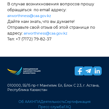
В случае возникновения вопросов прошу
обращаться по email адресу:
airworthiness@caa.gov.kz
Дайте нам знать, что вы думаете!
Отправьте свой отзыв об этой странице по
адресу:
airworthiness@caa.gov.kz
Тел: +7 (7172) 79-82-37
010000, 55/15 пр-т Мангилик Ел, Блок С 2.3, г. Астана,
Республика Казахстан
Об ААК
НПА
Деятельность
Сертификация
Пресс-служба
FAQ