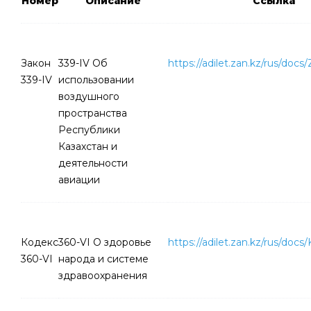
Номер
Описание
Ссылка
Закон
339-IV Об
https://adilet.zan.kz/rus/do
339-IV
использовании
воздушного
пространства
Республики
Казахстан и
деятельности
авиации
Кодекс
360-VI О здоровье
https://adilet.zan.kz/rus/do
360-VI
народа и системе
здравоохранения