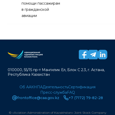
помощи пассажирам
в гражданской
авиации
010000, 55/15 пр-т Мангилик Ел, Блок С 2.3, г. Астана,
Республика Казахстан
Об ААК
НПА
Деятельность
Сертификация
Пресс-служба
FAQ
frontoffice@caa.gov.kz
+7 (7172) 79-82-28
© «Aviation Administration of Kazakhstan» Joint Stock Company