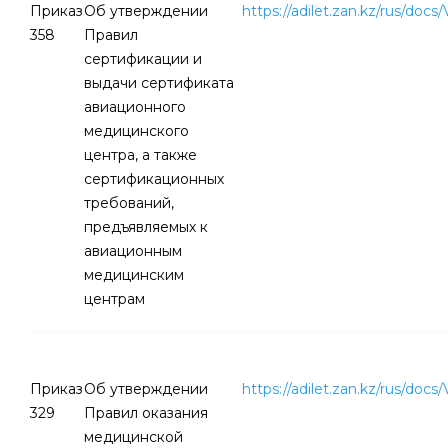
Приказ
Об утверждении
https://adilet.zan.kz/rus/doc
358
Правил
сертификации и
выдачи сертификата
авиационного
медицинского
центра, а также
сертификационных
требований,
предъявляемых к
авиационным
медицинским
центрам
Приказ
Об утверждении
https://adilet.zan.kz/rus/doc
329
Правил оказания
медицинской