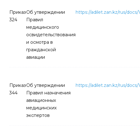
Приказ
Об утверждении
https://adilet.zan.kz/rus/doc
324
Правил
медицинского
освидетельствования
и осмотра в
гражданской
авиации
Приказ
Об утверждении
https://adilet.zan.kz/rus/doc
344
Правил назначения
авиационных
медицинских
экспертов