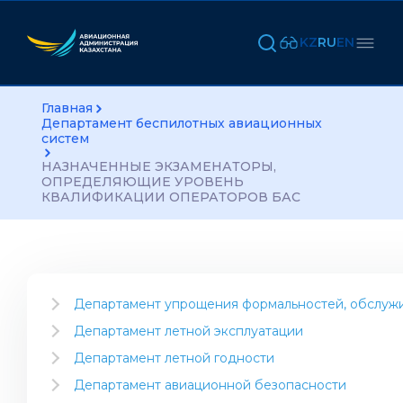
KZ
RU
EN
Главная
Департамент беспилотных авиационных
систем
НАЗНАЧЕННЫЕ ЭКЗАМЕНАТОРЫ,
ОПРЕДЕЛЯЮЩИЕ УРОВЕНЬ
КВАЛИФИКАЦИИ ОПЕРАТОРОВ БАС
Департамент упрощения формальностей, обслужи
Информация для отрасли
Департамент летной эксплуатации
Открытие авиакомпании
Инструктивный материал
Департамент летной годности
Открытие компании по выполнению авиационных
Признание сертификата типа
Проекты Департамента
Департамент авиационной безопасности