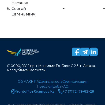
Насанов
6.
Сергей
+
Евгеньевич
010000, 55/15 пр-т Мангилик Ел, Блок С 2.3, г. Астана,
Республика Казахстан
Об ААК
НПА
Деятельность
Сертификация
Пресс-служба
FAQ
frontoffice@caa.gov.kz
+7 (7172) 79-82-28
© «Aviation Administration of Kazakhstan» Joint Stock Company