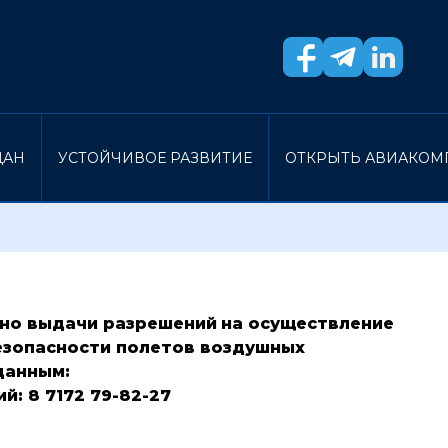
ДАН
УСТОЙЧИВОЕ РАЗВИТИЕ
ОТКРЫТЬ АВИАКО
ьно
выдачи разрешений
на осуществление
езопасности полетов
воздушных
данным:
ий
: 8 7172 79-82-27