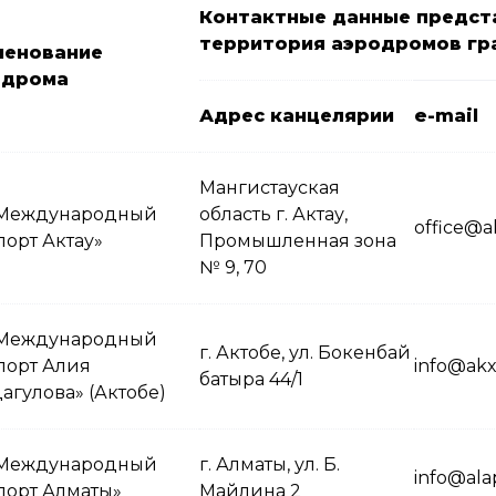
Контактные данные предста
территория аэродромов гр
менование
одрома
Адрес
канцелярии
e-mail
Мангистауская
Международный
область г. Актау,
office@a
порт Актау»
Промышленная зона
№ 9, 70
Международный
г. Актобе, ул. Бокенбай
порт Алия
info@akx
батыра 44/1
агулова» (Актобе)
Международный
г. Алматы, ул. Б.
info@ala
порт Алматы»
Майлина 2