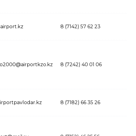
airport.kz
8 (7142) 57 62 23
zo2000@airportkzo.kz
8 (7242) 40 01 06
rportpavlodar.kz
8 (7182) 66 35 26