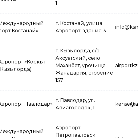
1
Международный
г. Костанай, улица
info@ksn
порт Костанай»
Аэропорт, здание 3
г. Кызылорда, с/о
Аксуатский, село
Аэропорт «Коркыт
Маханбет, урочище
airportk
 (Кызылорда)
Жанадария, строение
157
г. Павлодар, ул.
Аэропорт Павлодар»
kense@ai
Авиагородок, 1
Аэропорт
Международный
Петропавловск