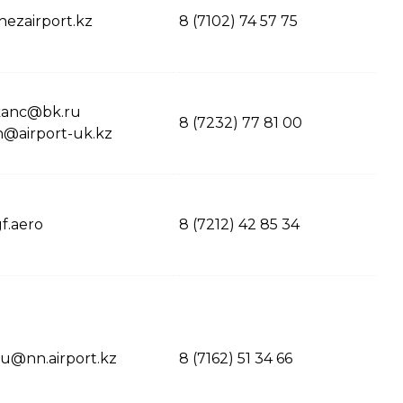
hezairport.kz
8 (7102) 74 57 75
kanc@bk.ru
8 (7232) 77 81 00
n@airport-uk.kz
f.aero
8 (7212) 42 85 34
u@nn.airport.kz
8 (7162) 51 34 66