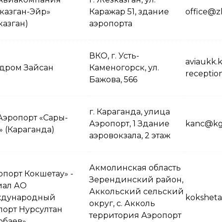
казган-Эйр»
Каражар 51, здание
office@z
казган)
аэропорта
ВКО, г. Усть-
aviaukk.
дром Зайсан
Каменогорск, ул.
receptio
Бажова, 566
г. Караганда, улица
Аэропорт «Сары-
Аэропорт, 1 Здание
kanc@kg
» (Караганда)
аэровокзала, 2 этаж
Акмолинская область
опорт Кокшетау» -
Зерендинский район,
ал АО
Аккольский сельский
ждународный
koksheta
округ, с. Акколь
порт Нурсултан
территория Аэропорт
рбаев»