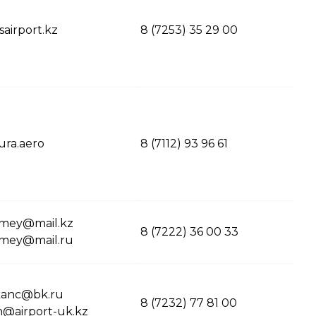
airport.kz
8 (7253) 35 29 00
ura.aero
8 (7112) 93 96 61
emey@mail.kz
8 (7222) 36 00 33
emey@mail.ru
kanc@bk.ru
8 (7232) 77 81 00
n@airport-uk.kz