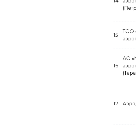
14
аэро
(Пет
ТОО 
15
аэро
АО «
16
аэро
(Тара
17
Аэро