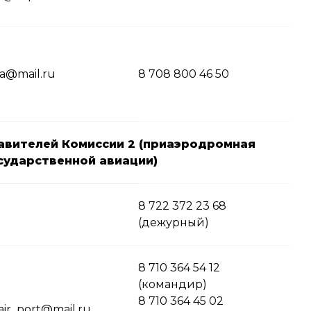
ia@mail.ru
8 708 800 46 50
авителей Комиссии 2 (приаэродромная
сударственной авиации)
8 722 372 23 68
(дежурный)
8 710 364 54 12
(командир)
8 710 364 45 02
air_port@mail.ru