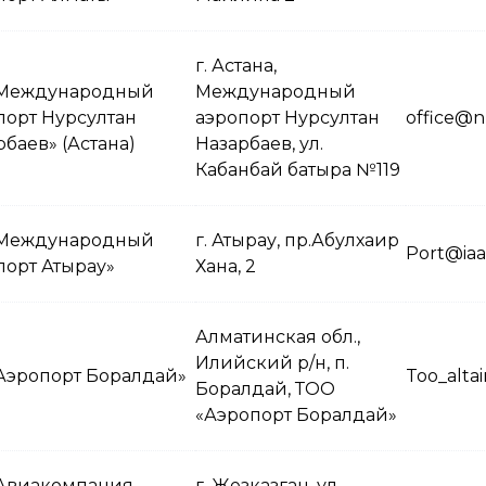
г. Астана,
Международный
Международный
порт Нурсултан
аэропорт Нурсултан
office@n
баев» (Астана)
Назарбаев, ул.
Кабанбай батыра №119
Международный
г. Атырау, пр.Абулхаир
Port@iaa-
порт Атырау»
Хана, 2
Алматинская обл.,
Илийский р/н, п.
Аэропорт Боралдай»
Too_altai
Боралдай, ТОО
«Аэропорт Боралдай»
Авиакомпания
г. Жезказган, ул.