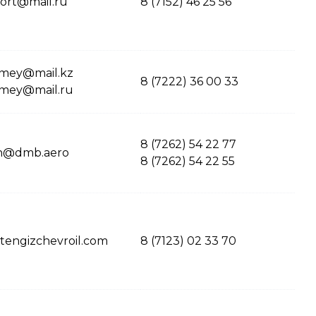
port@mail.ru
8 (7152) 46 25 56
emey@mail.kz
8 (7222) 36 00 33
emey@mail.ru
8 (7262) 54 22 77
on@dmb.aero
8 (7262) 54 22 55
engizchevroil.com
8 (7123) 02 33 70