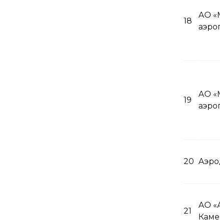
АО «
18
аэро
АО «
19
аэро
20
Аэро
АО «
21
Каме