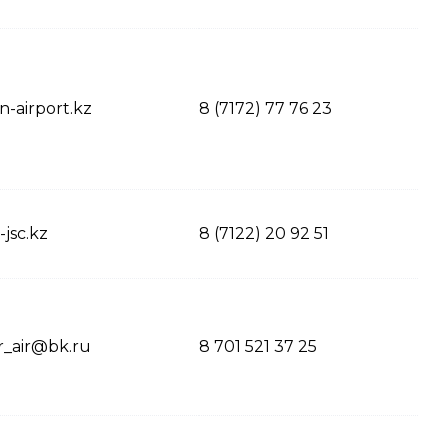
n-airport.kz
8 (7172) 77 76 23
jsc.kz
8 (7122) 20 92 51
r_air@bk.ru
8 701 521 37 25