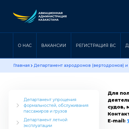
О НАС
ВАКАНСИИ
РЕГИСТРАЦИЯ ВС
Д
Главная
Департамент аэродромов (вертодромов) и
Для по
Департамент упрощения
деятель
формальностей, обслуживания
судов,
пассажиров и грузов
Контак
Информация для отрасли
Департамент летной
E-mail:
эксплуатации
Инструктивный материал