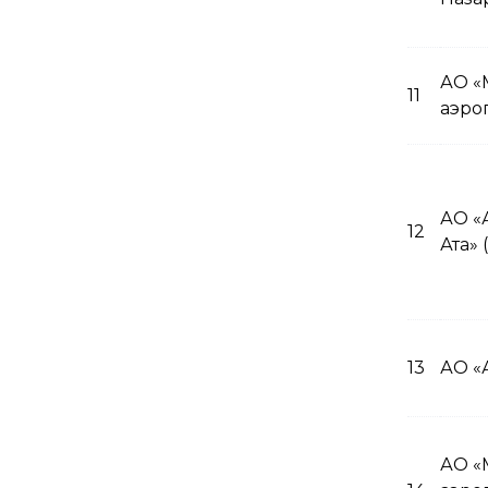
Управление опасностями,
создаваемыми птицами и
иными животными
АО «
Информационные
11
аэро
бюллетени и материалы по
БП
Система управления
безопасностью полетов
эксплуатанта аэродрома
АО «
12
(вертодрома)
Ата»
13
АО «
АО «