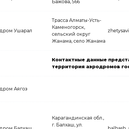
Бажова, 566
Трасса Алматы-Усть-
Каменогорск,
дром Ушарал
zhetysav
сельский округ
Жанама, село Жанама
Контактные данные предст
территория аэродромов го
дром Аягоз
Карагандинская обл.,
г. Балхаш, ул.
дром Балхаш
balhash_