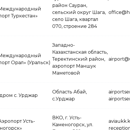
район Сауран,
Международный
сельский округ Шага,
office@hs
порт Туркестан»
село Шага, квартал
070, строение 284
Западно-
Казахстанская область,
Международный
Теректинский район,
airport@
порт Орал» (Уральск)
аэропорт Маншук
Маметовой
Область Абай,
airports
дром с. Урджар
с.Урджар
airports
ВКО, г. Усть-
Аэропорт Усть-
aviaukk.
Каменогорск, ул.
ногорск»
receptio