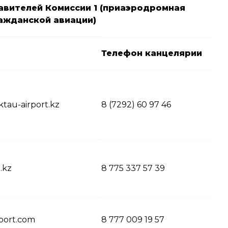
вителей Комиссии 1 (приаэродромная
ажданской авиации)
Телефон
канцелярии
ktau-airport.kz
8 (7292) 60 97 46
.kz
8 775 337 57 39
port.com
8 777 009 19 57