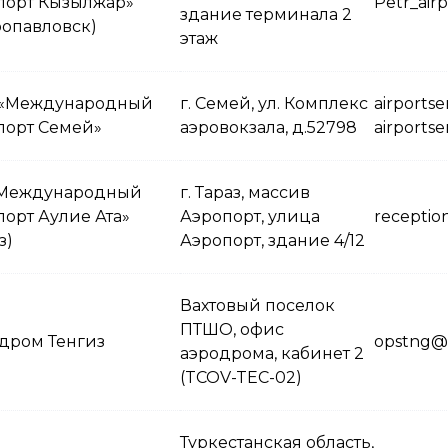
порт Кызылжар»
Petr_air
здание терминала 2
ропавловск)
этаж
«Международный
г. Семей, ул. Комплекс
airports
порт Семей»
аэровокзала, д.52798
airports
Международный
г. Тараз, массив
порт Аулие Ата»
Аэропорт, улица
recepti
з)
Аэропорт, здание 4/12
Вахтовый поселок
ПТШО, офис
дром Тенгиз
opstng@t
аэродрома, кабинет 2
(TCOV-TEC-02)
Туркестанская область,