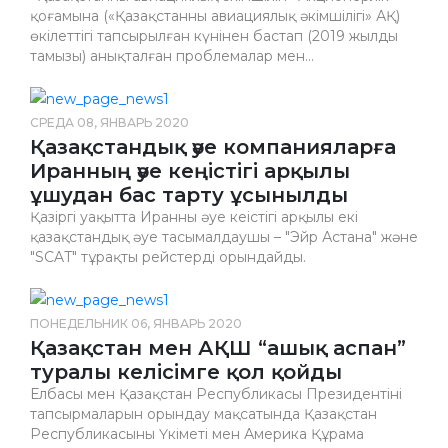
қоғамына («Қазақстанның авиациялық әкімшілігі» АҚ)
өкілеттігі тапсырылған күнінен бастап (2019 жылдың
тамызы) анықталған проблемалар мен...
СРЕДА 08, ЯНВАРЬ 2020
Қазақстандық әуе компанияларға
Иранның әуе кеңістігі арқылы
ұшудан бас тарту ұсынылды
Қазіргі уақытта Иранның әуе кеңістігі арқылы екі
қазақстандық әуе тасымалдаушы – "Эйр Астана" және
"SCAT" тұрақты рейстерді орындайды.
ПОНЕДЕЛЬНИК 06, ЯНВАРЬ 2020
Қазақстан мен АҚШ “ашық аспан”
туралы келісімге қол қойды
Елбасы мен Қазақстан Республикасы Президентінің
тапсырмаларын орындау мақсатында Қазақстан
Республикасының Үкіметі мен Америка Құрама