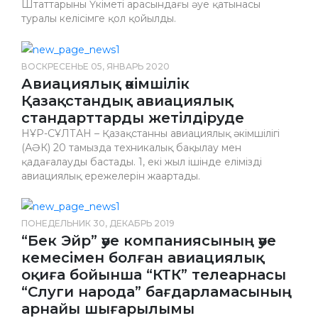
Штаттарының Үкіметі арасындағы әуе қатынасы
туралы келісімге қол қойылды.
ВОСКРЕСЕНЬЕ 05, ЯНВАРЬ 2020
Авиациялық әкімшілік
Қазақстандық авиациялық
стандарттарды жетілдіруде
НҰР-СҰЛТАН – Қазақстанның авиациялық әкімшілігі
(АӘК) 20 тамызда техникалық бақылау мен
қадағалауды бастады. 1, екі жыл ішінде еліміздің
авиациялық ережелерін жаңартады.
ПОНЕДЕЛЬНИК 30, ДЕКАБРЬ 2019
“Бек Эйр” әуе компаниясының әуе
кемесімен болған авиациялық
оқиға бойынша “КТК” телеарнасы
“Слуги народа” бағдарламасының
арнайы шығарылымы