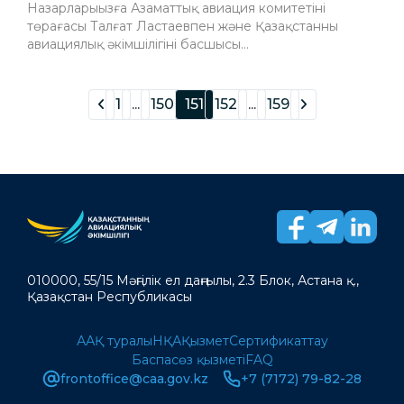
Назарларыңызға Азаматтық авиация комитетінің
төрағасы Талғат Ластаевпен және Қазақстанның
авиациялық әкімшілігінің басшысы...
1
...
150
151
152
...
159
010000, 55/15 Мәңгілік ел даңғылы, 2.3 Блок, Астана қ.,
Қазақстан Республикасы
ААҚ туралы
НҚА
Қызмет
Сертификаттау
Баспасөз қызметі
FAQ
frontoffice@caa.gov.kz
+7 (7172) 79-82-28