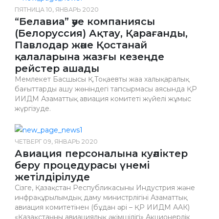
ПЯТНИЦА 10, ЯНВАРЬ 2020
“Белавиа” әуе компаниясы
(Белоруссия) Ақтау, Қарағанды,
Павлодар және Қостанай
қалаларына жазғы кезеңде
рейстер ашады
Мемлекет Басшысы Қ.Тоқаевтың жаңа халықаралық
бағыттарды ашу жөніндегі тапсырмасы аясында ҚР
ИИДМ Азаматтық авиация комитеті жүйелі жұмыс
жүргізуде.
ЧЕТВЕРГ 09, ЯНВАРЬ 2020
Авиация персоналына куәліктер
беру процедурасы үнемі
жетілдірілуде
Сізге, Қазақстан Республикасының Индустрия және
инфрақұрылымдық даму министрлігінің Азаматтық
авиация комитетінен (бұдан әрі – ҚР ИИДМ ААК)
«Қазақстанның авиациялық әкімшілігі» Акционерлік