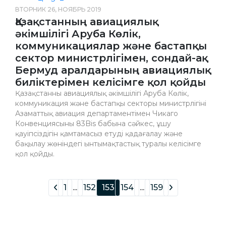
ВТОРНИК 26, НОЯБРЬ 2019
Қазақстанның авиациялық
әкімшілігі Аруба Көлік,
коммуникациялар және бастапқы
сектор министрлігімен, сондай-ақ
Бермуд аралдарының авиациялық
биліктерімен келісімге қол қойды
Қазақстанның авиациялық әкімшілігі Аруба Көлік,
коммуникация және бастапқы секторы министрлігінің
Азаматтық авиация департаментімен Чикаго
Конвенциясының 83Bis бабына сәйкес, ұшу
қауіпсіздігін қамтамасыз етуді қадағалау және
бақылау жөніндегі ынтымақтастық туралы келісімге
қол қойды.
1
...
152
153
154
...
159