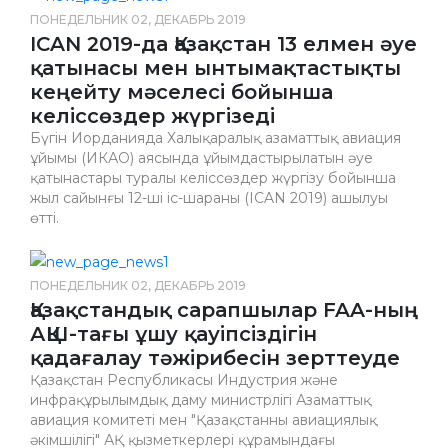
ПОНЕДЕЛЬНИК 02, ДЕКАБРЬ 2019
ICAN 2019-да Қазақстан 13 елмен әуе
қатынасы мен ынтымақтастықты
кеңейту мәселесі бойынша
келіссөздер жүргізеді
Бүгін Иорданияда Халықаралық азаматтық авиация
ұйымы (ИКАО) аясында ұйымдастырылатын әуе
қатынастары туралы келіссөздер жүргізу бойынша
жыл сайынғы 12-ші іс-шараның (ICAN 2019) ашылуы
өтті.
ПОНЕДЕЛЬНИК 02, ДЕКАБРЬ 2019
Қазақстандық сарапшылар FAA-ның
АҚШ-тағы ұшу қауіпсіздігін
қадағалау тәжірибесін зерттеуде
Қазақстан Республикасы Индустрия және
инфрақұрылымдық даму министрлігі Азаматтық
авиация комитеті мен "Қазақстанның авиациялық
әкімшілігі" АҚ қызметкерлері құрамындағы