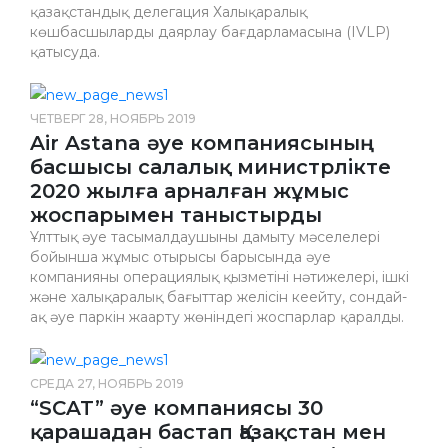
қазақстандық делегация Халықаралық
көшбасшыларды даярлау бағдарламасына (IVLP)
қатысуда.
ЧЕТВЕРГ 28, НОЯБРЬ 2019
Air Astana әуе компаниясының
басшысы салалық министрлікте
2020 жылға арналған жұмыс
жоспарымен таныстырды
Ұлттық әуе тасымалдаушыны дамыту мәселелері
бойынша жұмыс отырысы барысында әуе
компанияның операциялық қызметінің нәтижелері, ішкі
және халықаралық бағыттар желісін кеңейту, сондай-
ақ әуе паркін жаңарту жөніндегі жоспарлар қаралды.
СРЕДА 27, НОЯБРЬ 2019
“SCAT” əуе компаниясы 30
қарашадан бастап Қазақстан мен