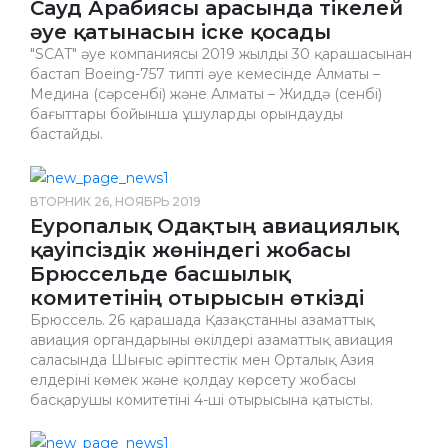
Сауд Арабиясы арасында тікелей
əуе қатынасын іске қосады
"SCAT" əуе компаниясы 2019 жылдың 30 қарашасынан
бастап Boeing-757 типті əуе кемесінде Алматы –
Медина (сəрсенбі) жəне Алматы – Жиддə (сенбі)
бағыттары бойынша ұшуларды орындауды
бастайды.
ВТОРНИК 26, НОЯБРЬ 2019
Еуропалық Одақтың авиациялық
қауіпсіздік жөніндегі жобасы
Брюссельде басшылық
комитетінің отырысын өткізді
Брюссель. 26 қарашада Қазақстанның азаматтық
авиация органдарының өкілдері азаматтық авиация
саласында Шығыс әріптестік мен Орталық Азия
елдерінің көмек және қолдау көрсету жобасы
басқарушы комитетінің 4-ші отырысына қатысты.