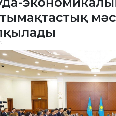
уда-экономикалы
тымақтастық мәс
лқылады
6