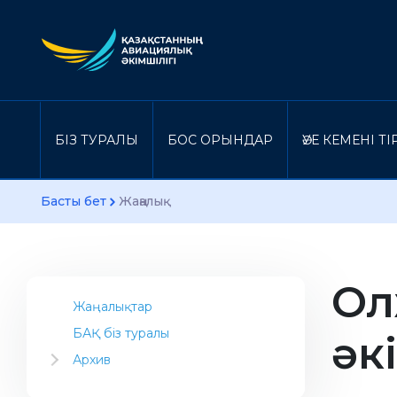
БІЗ ТУРАЛЫ
БОС ОРЫНДАР
ӘУЕ КЕМЕНІ Т
Басты бет
Жаңалық
Ол
Жаңалықтар
БАҚ біз туралы
әк
Архив
2023