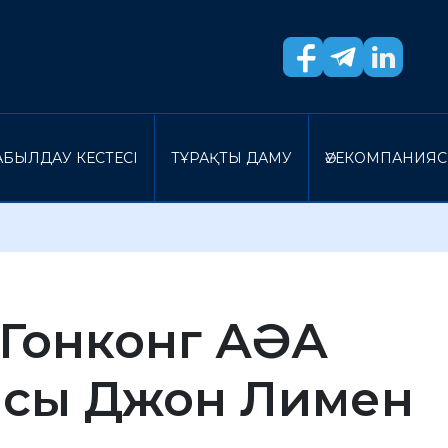
БЫЛДАУ КЕСТЕСI
ТҰРАҚТЫ ДАМУ
ӘУЕКОМПАНИЯ
 Гонконг АӘА
шысы Джон Лимен