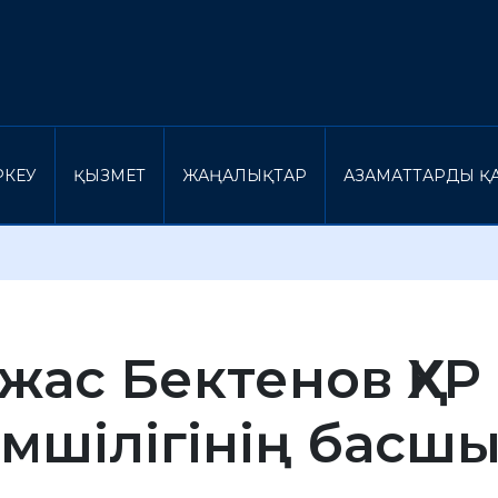
ІРКЕУ
ҚЫЗМЕТ
ЖАҢАЛЫҚТАР
АЗАМАТТАРДЫ ҚА
жас Бектенов ҚХР
імшілігінің бас