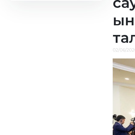
са
2022
2021
ын
2020
2019
та
02/06/202