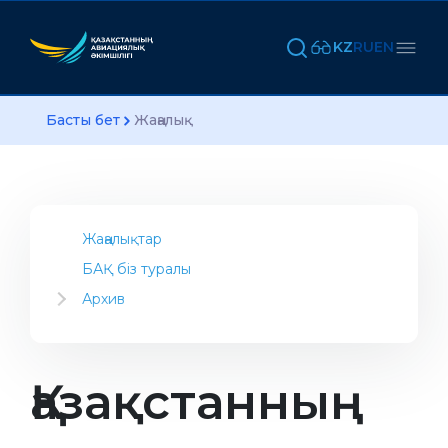
KZ
RU
EN
Басты бет
Жаңалық
Жаңалықтар
БАҚ біз туралы
Архив
2023
2022
2021
Қазақстанның
2020
2019