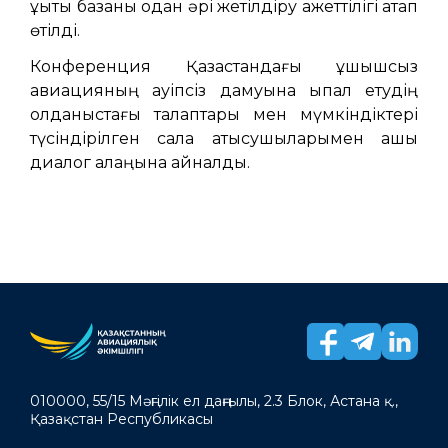
құқықтық базаны одан әрі жетілдіру қажеттілігі атап
өтілді.
Конференция Қазақстандағы ұшқышсыз
авиацияның қауіпсіз дамуына ықпал етудің
қолданыстағы талаптары мен мүмкіндіктері
түсіндірілген сала қатысушыларымен ашық
диалог алаңына айналды.
010000, 55/15 Мәңгілік ел даңғылы, 2.3 Блок, Астана қ.,
Қазақстан Республикасы