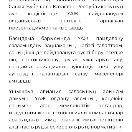
Сания Бубешева Қазақстан Республикасының
әуе кеңістігінде ҰАЖ пайдалануды
қолданыстағы реттеуге арналған
презентациямен таныстырды.
Баяндама барысында ҰАЖ пайдалану
саласындағы заңнаманың негізгі талаптары,
соның ішінде пайдалануға рұқсат беру, есепке
қою, сертификаттау, рұқсат құжаттарын алу,
сондай-ақ авиациялық қауіпсіздік пен ұшу
қауіпсіздігі талаптарын сақтау мәселелері
қамтылды.
Ұшқышсыз авиация саласының қарқынды
дамуын, ҰАЖ қолдану аясының кеңеюін,
сонымен қатар мемлекеттік органдар,
индустрия және технологиялық компаниялар
арасындағы тиімді өзара іс-қимыл тетіктерін
қалыптастыруды ескере отырып, нормативтік-