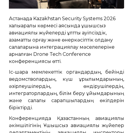
Астанада Kazakhstan Security Systems 2026
халықаралық көрмесі аясында ұшқышсыз
авиациялық жүйелерді ұлттық қауіпсіздік,
азаматтық қорғау және өнеркәсіптік қолдану
салаларына интеграциялау мәселелеріне
арналған Drone Tech Conference
конференциясы өтті.
Іс-шара мемлекеттік органдардың, бейінді
ведомстволардың, күш құрылымдарының,
әзірлеушілердің, өндірушілердің,
интеграторлардың, білім беру ұйымдарының
және салалық сарапшылардың өкілдерін
біріктірді.
Конференцияда Қазақстанның авиациялық
әкімшілігінің Ұшқышсыз авиациялық жүйелер
департаментінің авиациялық инспекторы