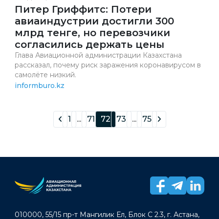
Питер Гриффитс: Потери
авиаиндустрии достигли 300
млрд тенге, но перевозчики
согласились держать цены
Глава Авиационной администрации Казахстана
рассказал, почему риск заражения коронавирусом в
самолёте низкий.
informburo.kz
1
...
71
72
73
...
75
010000, 55/15 пр-т Мангилик Ел, Блок С 2.3, г. Астана,