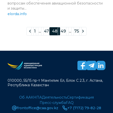
вопросам обеспечения авиационной безопасности
и защиты...
elorda.info
1
...
47
48
49
...
75
010000, 55/15 пр-т Мангилик Ел, Блок С 2.3, г. Астана,
Республика Казахстан
Об ААК
НПА
Деятельность
Сертификация
Пресс-служба
FAQ
frontoffice@caa.gov.kz
+7 (7172) 79-82-28