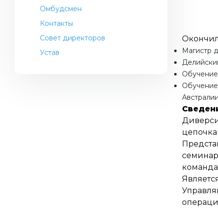
Омбудсмен
Контакты
Совет директоров
Окончил
Магистр д
Устав
Делийский
Обучение 
Обучение 
Австралии
Сведени
Диверси
цепочка
Предста
семинар
команда
Являетс
Управля
операцио