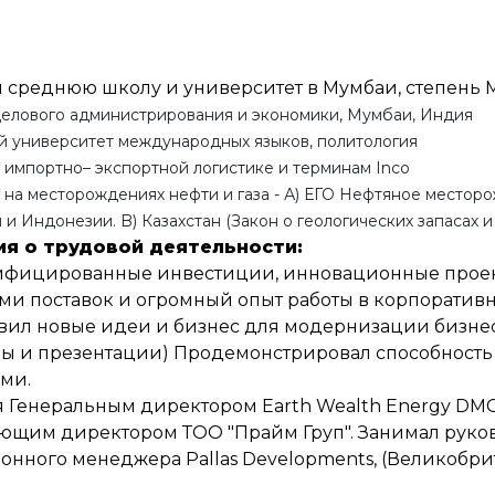
 среднюю школу и университет в Мумбаи, степень M
елового администрирования и экономики, Мумбаи, Индия
 университет международных языков, политология
импортно– экспортной логистике и терминам Inco
на месторождениях нефти и газа - А) ЕГО Нефтяное месторо
 и Индонезии. B) Казахстан (Закон о геологических запасах и 
я о трудовой деятельности:
фицированные инвестиции, инновационные проект
ми поставок и огромный опыт работы в корпоративн
вил новые идеи и бизнес для модернизации бизнеса
ы и презентации) Продемонстрировал способность 
ми.
я Генеральным директором Earth Wealth Energy D
ющим директором ТОО "Прайм Груп". Занимал руково
нного менеджера Pallas Developments, (Великобрит