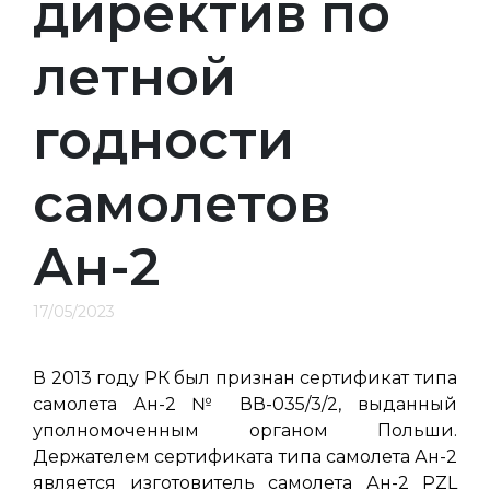
директив по
летной
годности
самолетов
Ан-2
17/05/2023
В 2013 году РК был признан сертификат типа
самолета Ан-2 № ВВ-035/3/2, выданный
уполномоченным органом Польши.
Держателем сертификата типа самолета Ан-2
является изготовитель самолета Ан-2 PZL