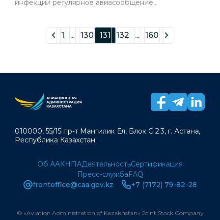
инфекции регулярное авиасообщение...
1
...
130
131
132
...
160
010000, 55/15 пр-т Мангилик Ел, Блок С 2.3, г. Астана,
Республика Казахстан
Об ААК
НПА
Деятельность
Сертификация
Пресс-служба
FAQ
frontoffice@caa.gov.kz
+7 (7172) 79-82-28
© «Aviation Administration of Kazakhstan» Joint Stock Company