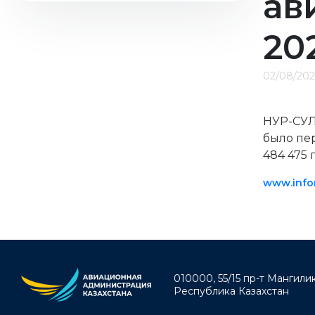
ав
2022
2021
20
2020
2019
02/08/202
НУР-СУЛ
было пер
484 475
www.info
010000, 55/15 пр-т Мангилик 
Республика Казахстан