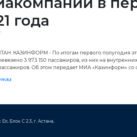
иакомпании в пе
21 года
1
ТАН. КАЗИНФОРМ - По итогам первого полугодия э
евезено 3 973 150 пассажиров, из них на внутренни
 пассажиров. Об этом передает МИА «Казинформ» со 
rm.kz
Ел, Блок С 2.3, г. Астана,