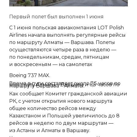
Первый полет был выполнен 1 июня
С 1 июня польская авиакомпания LOT Polish
Airlines начала выполнять регулярные рейсы
по маршруту Алматы — Варшава. Полеты
осуществляются четыре раза в неделю —
по понедельникам, средам, пятницам
и воскресеньям — на самолетах
Boeing 737 MAX.
Время в пути составляет около 7,5 часов по
маршруту Алматы – Варшава и 6,5 часов по
маршруту Варшава – Алматы.
Как сообщает Комитет гражданской авиации
РК, с учетом открытия нового маршрута
общее количество рейсов между
Казахстаном и Польшей увеличилось до 8
рейсов в неделю по двум маршрутам —
из Астаны и Алматы в Варшаву.