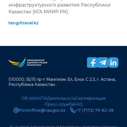
инфраструктурного развития Республики
Казахстан (КГА МИИР РК).
tengritravel.kz
010000, 55/15 пр-т Мангилик Ел, Блок С 2.3, г. Астана,
Республика Казахстан
Об ААК
НПА
Деятельность
Сертификация
Пресс-служба
FAQ
frontoffice@caa.gov.kz
+7 (7172) 79-82-28
© «Aviation Administration of Kazakhstan» Joint Stock Company