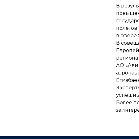
В резул
повышен
государ
полетов
в сфере 
В совещ
Европей
региона
АО «Ави
аэронав
Егизбаев
Эксперт
успешны
Более п
заинтер