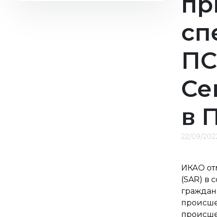
пр
2022
2021
сп
2020
2019
ПС
Се
в 
22/09/202
ИКАО от
(SAR) в
граждан
происшес
происшес