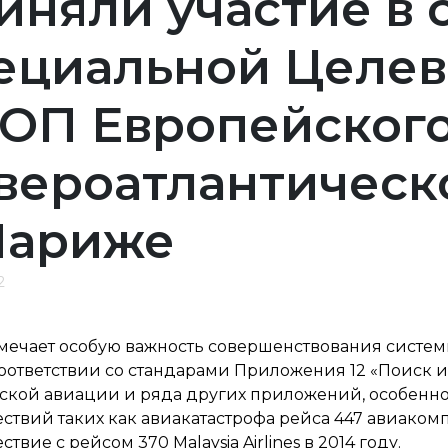
иняли участие в
ециальной Целев
ОП Европейского
вероатлантическ
Париже
2
мечает особую важность совершенствования систем
 соответствии со стандарами Приложения 12 «Поиск
ской авиации и ряда других приложений, особенно
твий таких как авиакатастрофа рейса 447 авиакомпан
твие с рейсом 370 Malaysia Airlines в 2014 году.