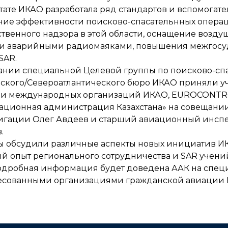
ьтате ИКАО разработала ряд стандартов и вспомогат
ие эффективности поисково-спасательнных операц
ственного надзора в этой области, оснащение возд
 и аварийными радиомаяками, повышения межгосуд
SAR.
ании специальной Целевой группы по поисково-сп
ского/Североатлантического бюро ИКАО приняли уч
 и международных организаций ИКАО, EUROCONTRO
ационная администрация Казахстана» на совещани
игации Олег Авдеев и старший авиационный инспе
.
ы обсудили различные аспекты новых инициатив ИК
й опыт регионального сотрудничества и SAR учений
одробная информация будет доведена ААК на спец
есованными организациями гражданской авиации К