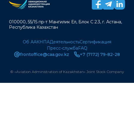
010000, 55/15 пр-т Мангилик Ел, Блок С 2.3, г. Астана,
Республика Казахстан
Об ААК
НПА
Деятельность
Сертификация
Пресс-служба
FAQ
frontoffice@caa.gov.kz
+7 (7172) 79-82-28
© «Aviation Administration of Kazakhstan» Joint Stock Company