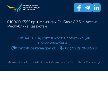
010000, 55/15 пр-т Мангилик Ел, Блок С 2.3, г. Астана,
Республика Казахстан
Об ААК
НПА
Деятельность
Сертификация
Пресс-служба
FAQ
frontoffice@caa.gov.kz
+7 (7172) 79-82-28
© «Aviation Administration of Kazakhstan» Joint Stock Company