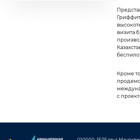
2022
Предста
2021
Гриффит
2020
высокоте
2019
визита 
произво
Казахста
беспилот
Кроме то
продемо
междуна
с проек
010000, 55/15 пр-т Мангилик 