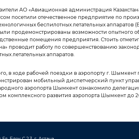
вители АО «Авиационная администрация Казахстана
сом посетили отечественное предприятие по прои
хнологичных беспилотных летательных аппаратов (Б
были продемонстрированы возможности опытного об
дственные помещения предприятия. Стоить отмети
на» проводит работу по совершенствованию законод
ных летательных аппаратов.
го, в ходе рабочей поездки в аэропорту г. Шымкен
нстрирован мобильный диспетчерский пункт упра
родного аэропорта Шымкент ознакомило делегаци
том комплексного развития аэропорта Шымкент до 2
Ел, Блок С 2.3, г. Астана,